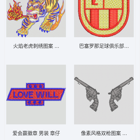
火焰老虎刺绣图案 老虎
巴塞罗那足球俱乐部队徽 男
爱会赢徽章 男装 章仔
像素风格双枪图案 手枪