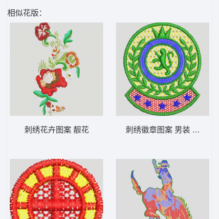
相似花版：
刺绣花卉图案 靓花
刺绣徽章图案 男装 章仔