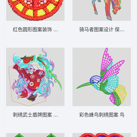
红色圆形图案装饰 男装 章仔
骑马者图案设计 保罗 骑马
刺绣武士盾牌图案 口袋
彩色蜂鸟刺绣图案 鸟