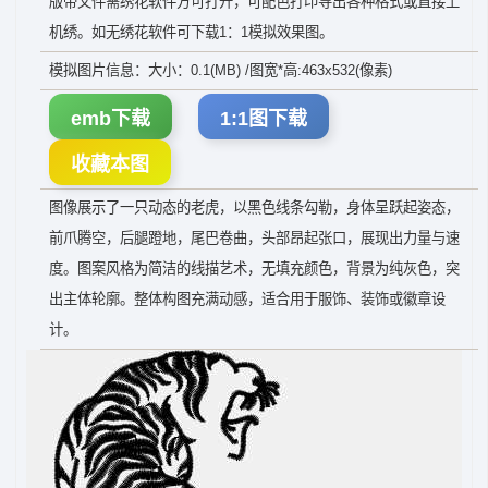
版带文件需绣花软件方可打开，可配色打印导出各种格式或直接上
机绣。如无绣花软件可下载1：1模拟效果图。
模拟图片信息：大小：0.1(MB) /图宽*高:463x532(像素)
emb下载
1:1图下载
收藏本图
图像展示了一只动态的老虎，以黑色线条勾勒，身体呈跃起姿态，
前爪腾空，后腿蹬地，尾巴卷曲，头部昂起张口，展现出力量与速
度。图案风格为简洁的线描艺术，无填充颜色，背景为纯灰色，突
出主体轮廓。整体构图充满动感，适合用于服饰、装饰或徽章设
计。