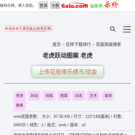
联科乐绣，绣人皆知。
首页
>
花样下载排行
>
花版高级搜索
老虎跃动图案 老虎
上传花版得乐绣币/现金
老虎
跃动
线描
图案
动态
艺术
装饰
徽章
emb花版参数： 大小：87.50 KB / 尺寸：122*140[毫米] / 针数：
9491针 / 线色：1 / 格式：emb / 版本：e2