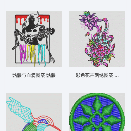
骷髅与血滴图案 骷髅
彩色花卉刺绣图案 靓花