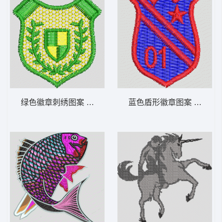
绿色徽章刺绣图案 男装 章仔
蓝色盾形徽章图案 男装 章