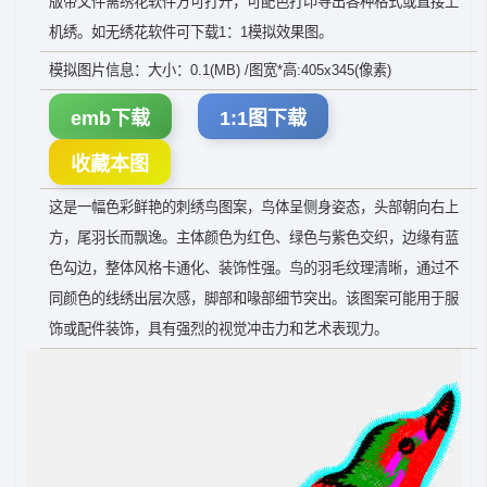
版带文件需绣花软件方可打开，可配色打印导出各种格式或直接上
机绣。如无绣花软件可下载1：1模拟效果图。
模拟图片信息：大小：0.1(MB) /图宽*高:405x345(像素)
emb下载
1:1图下载
收藏本图
这是一幅色彩鲜艳的刺绣鸟图案，鸟体呈侧身姿态，头部朝向右上
方，尾羽长而飘逸。主体颜色为红色、绿色与紫色交织，边缘有蓝
色勾边，整体风格卡通化、装饰性强。鸟的羽毛纹理清晰，通过不
同颜色的线绣出层次感，脚部和喙部细节突出。该图案可能用于服
饰或配件装饰，具有强烈的视觉冲击力和艺术表现力。