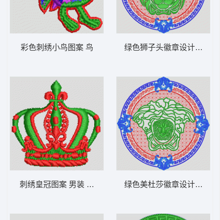
彩色刺绣小鸟图案 鸟
绿色狮子头徽章设计 狮头
刺绣皇冠图案 男装 章仔
绿色美杜莎徽章设计图 范