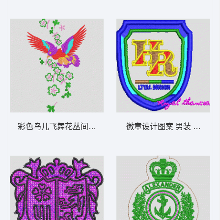
彩色鸟儿飞舞花丛间 鹰
徽章设计图案 男装 章仔