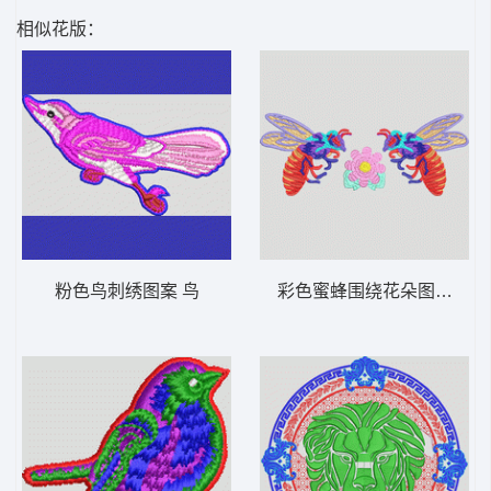
相似花版：
粉色鸟刺绣图案 鸟
彩色蜜蜂围绕花朵图案 蜜