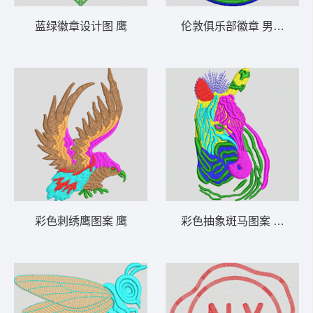
蓝绿徽章设计图 鹰
伦敦俱乐部徽章 男装 章仔
彩色刺绣鹰图案 鹰
彩色抽象斑马图案 马头