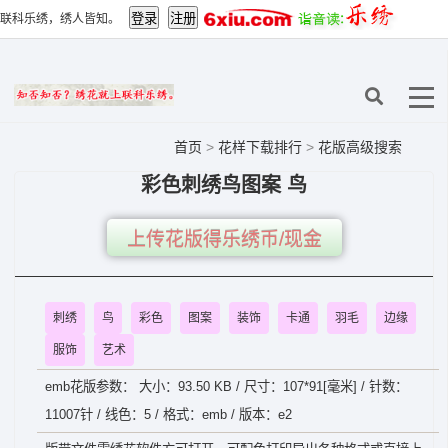
联科乐绣，绣人皆知。
首页
>
花样下载排行
>
花版高级搜索
彩色刺绣鸟图案 鸟
上传花版得乐绣币/现金
刺绣
鸟
彩色
图案
装饰
卡通
羽毛
边缘
服饰
艺术
emb花版参数： 大小：93.50 KB / 尺寸：107*91[毫米] / 针数：
11007针 / 线色：5 / 格式：emb / 版本：e2