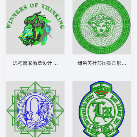
思考赢家徽章设计 狮头
绿色美杜莎图案圆形设计 