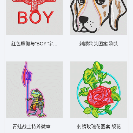
红色鹰徽与“BOY”字样 鹰boy
刺绣狗头图案 狗头
青蛙战士持斧徽章 青蛙
刺绣玫瑰花图案 靓花