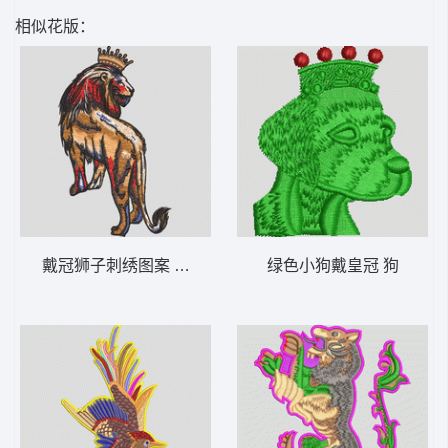
相似花版：
戴冠狮子刺绣图案 狮王
绿色小狗戴皇冠 狗