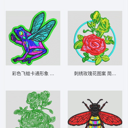
彩色飞蛙卡通形象 青蛙翅膀
刺绣玫瑰花图案 简单花