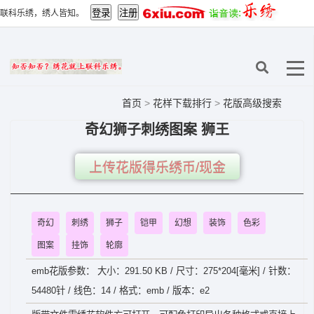
联科乐绣，绣人皆知。
首页
>
花样下载排行
>
花版高级搜索
奇幻狮子刺绣图案 狮王
上传花版得乐绣币/现金
奇幻
刺绣
狮子
铠甲
幻想
装饰
色彩
图案
挂饰
轮廓
emb花版参数： 大小：291.50 KB / 尺寸：275*204[毫米] / 针数：
54480针 / 线色：14 / 格式：emb / 版本：e2