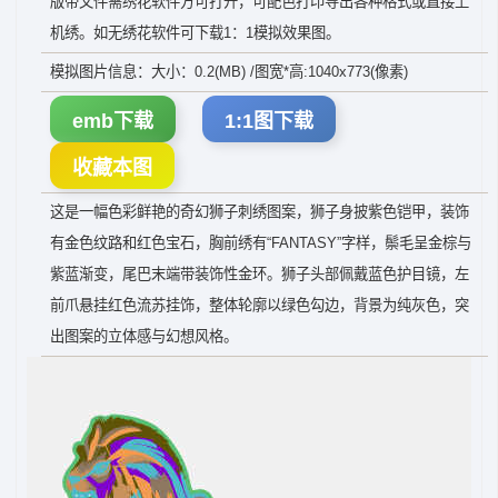
版带文件需绣花软件方可打开，可配色打印导出各种格式或直接上
机绣。如无绣花软件可下载1：1模拟效果图。
模拟图片信息：大小：0.2(MB) /图宽*高:1040x773(像素)
emb下载
1:1图下载
收藏本图
这是一幅色彩鲜艳的奇幻狮子刺绣图案，狮子身披紫色铠甲，装饰
有金色纹路和红色宝石，胸前绣有“FANTASY”字样，鬃毛呈金棕与
紫蓝渐变，尾巴末端带装饰性金环。狮子头部佩戴蓝色护目镜，左
前爪悬挂红色流苏挂饰，整体轮廓以绿色勾边，背景为纯灰色，突
出图案的立体感与幻想风格。