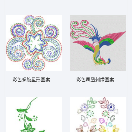
彩色螺旋星形图案 主题花纹抽像图案图案
彩色凤凰刺绣图案 凤凰_E