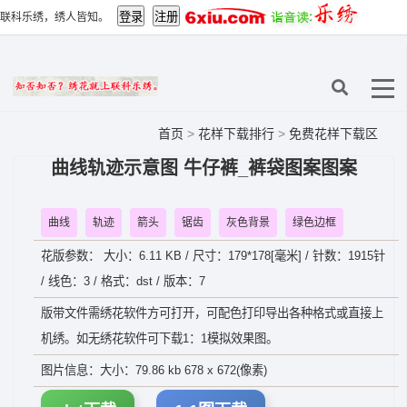
联科乐绣，绣人皆知。
首页
>
花样下载排行
>
免费花样下载区
曲线轨迹示意图 牛仔裤_裤袋图案图案
曲线
轨迹
箭头
锯齿
灰色背景
绿色边框
花版参数： 大小：6.11 KB / 尺寸：179*178[毫米] / 针数：1915针
/ 线色：3 / 格式：dst / 版本：7
版带文件需绣花软件方可打开，可配色打印导出各种格式或直接上
机绣。如无绣花软件可下载1：1模拟效果图。
图片信息：大小：79.86 kb 678 x 672(像素)