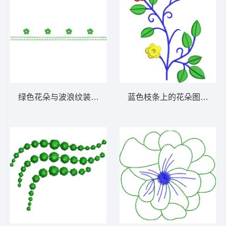
绿色花朵与波浪纹装饰图案 免费小花系列5千
蓝色枝条上的花朵图案 免