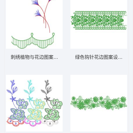
刺绣植物与花边图案 免费床上用品花边窗帘
绿色钩针花边图案设计图 