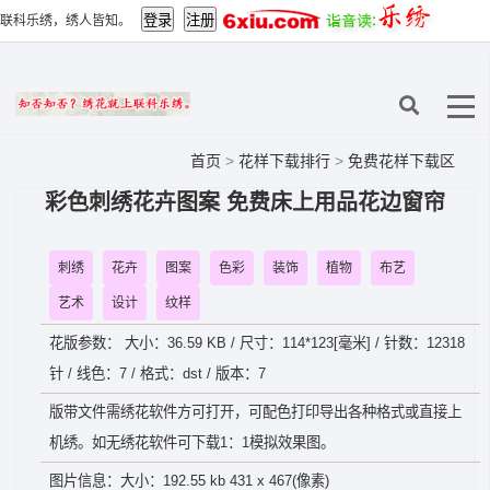
联科乐绣，绣人皆知。
首页
>
花样下载排行
>
免费花样下载区
彩色刺绣花卉图案 免费床上用品花边窗帘
刺绣
花卉
图案
色彩
装饰
植物
布艺
艺术
设计
纹样
花版参数： 大小：36.59 KB / 尺寸：114*123[毫米] / 针数：12318
针 / 线色：7 / 格式：dst / 版本：7
版带文件需绣花软件方可打开，可配色打印导出各种格式或直接上
机绣。如无绣花软件可下载1：1模拟效果图。
图片信息：大小：192.55 kb 431 x 467(像素)