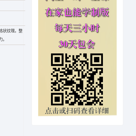
格状纹理。整
力。