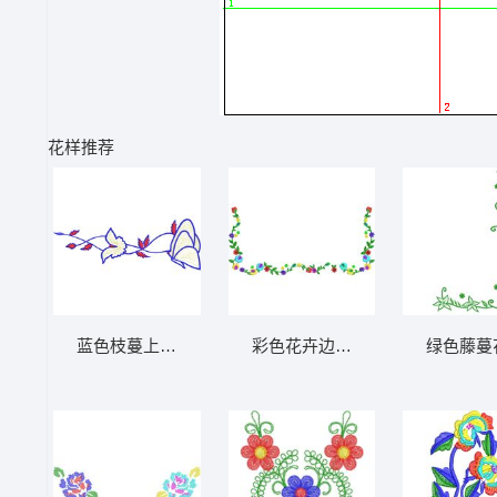
花样推荐
蓝色枝蔓上的蝴蝶与叶片 免费大花系列1万针
彩色花卉边框装饰 免费大花系列
绿色藤蔓