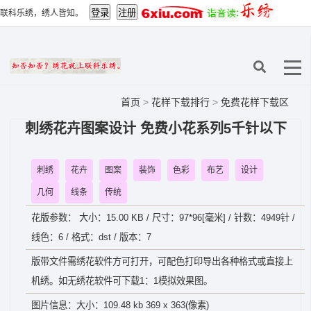
联科乐绣，绣人皆知。
首页
>
花样下载排行
>
免费花样下载区
刺绣花卉图案设计 免费小花系列5千针以下
刺绣
花卉
图案
装饰
色彩
布艺
设计
几何
线条
传统
花版参数： 大小：15.00 KB / 尺寸：97*96[毫米] / 针数：4949针 /
线色：6 / 格式：dst / 版本：7
版带文件需绣花软件方可打开，可配色打印导出各种格式或直接上
机绣。如无绣花软件可下载1：1模拟效果图。
图片信息：大小：109.48 kb 369 x 363(像素)