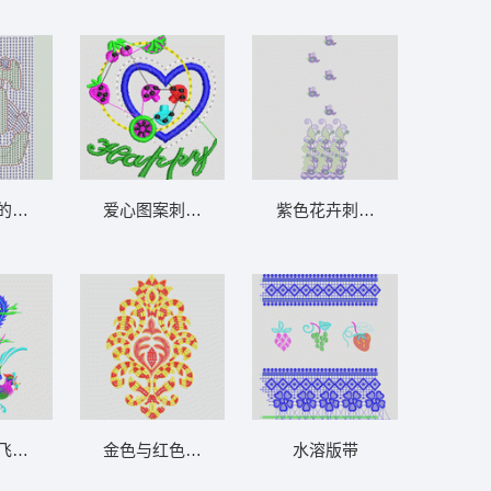
画版
的点阵图案 卡通珠片图案
爱心图案刺绣设计 童装帖布字母图案
紫色花卉刺绣图案设计 经典3
版
飞舞图 凤_吉祥龙凤花版图案
金色与红色刺绣花纹图案 欧式花_窗帘图案_
水溶版带