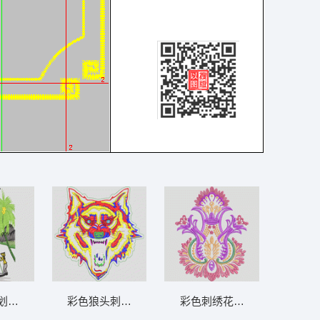
自在_精品工
划船图 风景_船 工艺版精品图
彩色狼头刺绣图案 狼头_复杂图案类
彩色刺绣花纹图案 富贵花_E