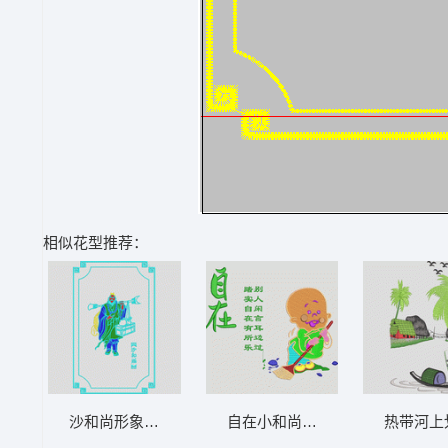
相似花型推荐：
沙和尚形象刺绣图 西游记-沙和尚_精品工艺
自在小和尚扫地图 字画-小和尚-
热带河上