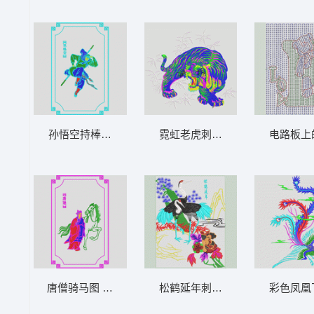
孙悟空持棒跃动图 西游记-孙悟空_精品工艺
霓虹老虎刺绣图案 竹林猛虎_壁
电路板上
唐僧骑马图 西游记-唐僧_挂画工艺图
松鹤延年刺绣图 松鹤延年_工艺
彩色凤凰