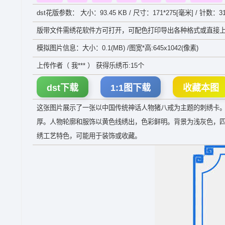
dst花版参数： 大小：93.45 KB / 尺寸：171*275[毫米] / 针数：31
版带文件需绣花软件方可打开，可配色打印导出各种格式或直接上
模拟图片信息：大小：0.1(MB) /图宽*高:645x1042(像素)
上传作者（ 我*** ） 获得乐绣币:15个
dst下载
1:1图下载
收藏本图
这张图片展示了一张以中国传统神话人物猪八戒为主题的刺绣卡
厚。人物轮廓和服饰以黄色线绣出，色彩鲜明。背景为浅灰色，四
绣工艺特色，可能用于装饰或收藏。