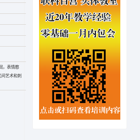
润，表情憨
民间艺术和刺