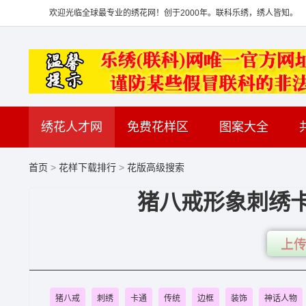
欢迎光临全球最专业的绣花网！创于2000年。联科乐绣，绣人皆知。
绣花人才网
免费花样区
图案大全
首页
>
花样下载排行
>
花版高级搜索
猪八戒形象刺绣卡
上传
猪八戒
刺绣
卡通
传统
边框
装饰
神话人物