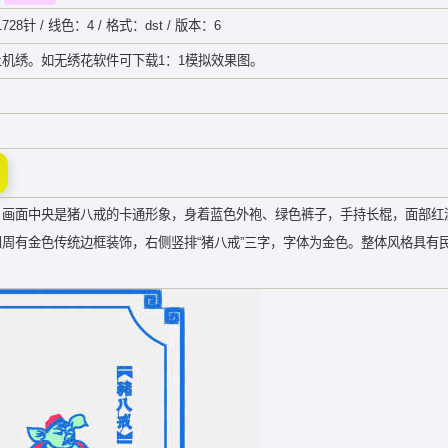
728针 / 线色：4 / 格式：dst / 版本：6
机绣。如无绣花软件可下载1：1模拟效果图。
。画面中央是猪八戒的卡通形象，身着蓝色外袍、绿色裤子，手持长棍，面部红
周有金色传统边框装饰，右侧竖排“猪八戒”三字，字体为金色。整体风格具有