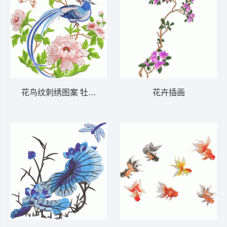
花鸟纹刺绣图案 牡丹花 长尾鸟
花卉插画