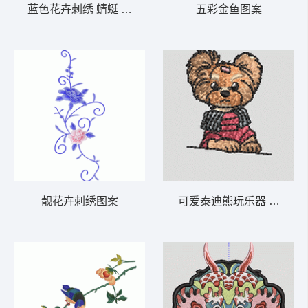
蓝色花卉刺绣 蜻蜓 荷叶
五彩金鱼图案
靓花卉刺绣图案
可爱泰迪熊玩乐器 狗 插针