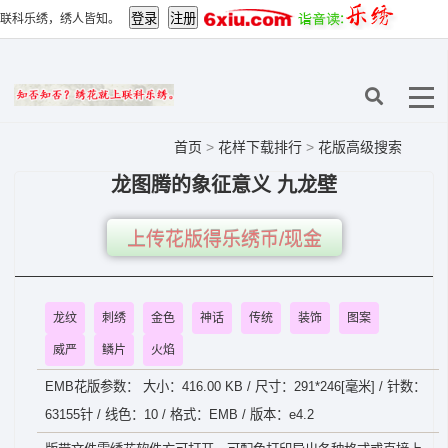
联科乐绣，绣人皆知。
首页
>
花样下载排行
>
花版高级搜索
龙图腾的象征意义 九龙壁
上传花版得乐绣币/现金
龙纹
刺绣
金色
神话
传统
装饰
图案
威严
鳞片
火焰
EMB花版参数： 大小：416.00 KB / 尺寸：291*246[毫米] / 针数：
63155针 / 线色：10 / 格式：EMB / 版本：e4.2