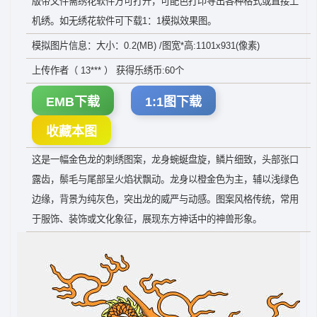
版带文件需绣花软件方可打开，可配色打印导出各种格式或直接上
机绣。如无绣花软件可下载1：1模拟效果图。
模拟图片信息：大小：0.2(MB) /图宽*高:1101x931(像素)
上传作者（ 13*** ） 获得乐绣币:60个
EMB下载
1:1图下载
收藏本图
这是一幅金色龙的刺绣图案，龙身蜿蜒盘旋，鳞片细致，头部张口
露齿，鬃毛与尾部呈火焰状飘动。龙身以橙金色为主，辅以浅绿色
边缘，背景为纯灰色，突出龙的威严与动感。图案风格传统，常用
于服饰、装饰或文化象征，展现东方神话中的神兽形象。