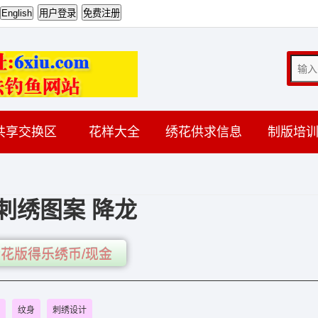
共享交换区
花样大全
绣花供求信息
制版培
刺绣图案 降龙
花版得乐绣币/现金
纹身
刺绣设计