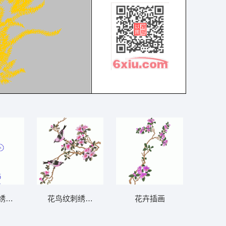
绣图案
花鸟纹刺绣图案 花鸟
花卉插画