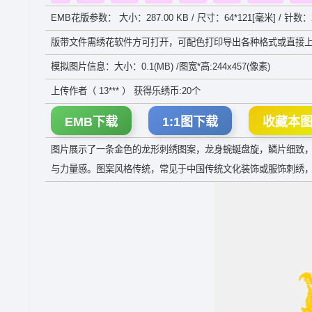
EMB花版参数： 大小：287.00 KB / 尺寸：64*121[毫米] / 针数：2
版带文件需绣花软件方可打开，可配色打印导出各种格式或直接上
模拟图片信息：大小：0.1(MB) /图宽*高:244x457(像素)
上传作者（ 13*** ） 获得乐绣币:20个
EMB下载
1:1图下载
收藏本
图片展示了一条金色的龙形刺绣图案，龙身蜿蜒盘旋，鳞片细致
与力量感。图案风格传统，常见于中国传统文化装饰或服饰刺绣