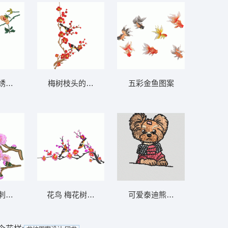
绣图案 花鸟
梅树枝头的鸟儿 花鸟
五彩金鱼图案
刺绣图案 花鸟
花鸟 梅花树枝上的鸟儿
可爱泰迪熊玩乐器 狗 插针 泰