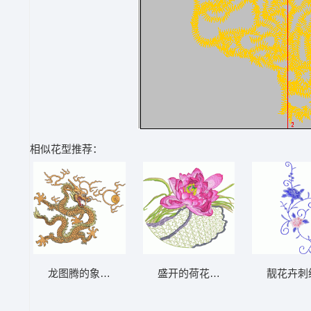
相似花型推荐：
龙图腾的象征意义 九龙壁
盛开的荷花刺绣图案
靓花卉刺