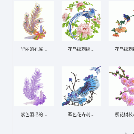
华丽的孔雀羽毛刺绣
花鸟纹刺绣图案 牡丹花 长尾鸟
花鸟纹刺
紫色羽毛的优雅展示 凤凰
蓝色花卉刺绣 蜻蜓 荷叶
樱花树枝