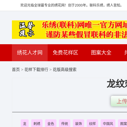
欢迎光临全球最专业的绣花网！创于2000年。联科乐绣，绣人皆知。
绣花人才网
免费花样区
图案大全
首页
>
花样下载排行
>
花版高级搜索
龙纹
上传
龙
刺绣
金色
传统
装饰
纹样
中国风
图案