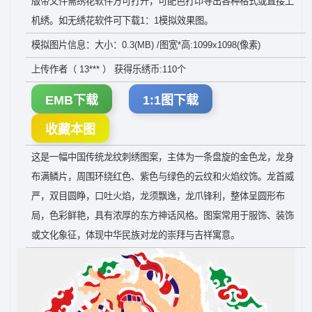
版带文件需绣花软件方可打开，可配色打印导出各种格式或直接上
机绣。如无绣花软件可下载1：1模拟效果图。
模拟图片信息：大小：0.3(MB) /图宽*高:1099x1098(像素)
上传作者（ 13*** ） 获得乐绣币:110个
EMB下载
1:1图下载
收藏本图
这是一幅中国传统龙纹刺绣图案，主体为一条盘旋的金色龙，龙身
布满鳞片，周围环绕红色、紫色与绿色的云纹和火焰纹饰。龙首威
严，双目圆睁，口吐火焰，龙须飘逸，龙爪锋利，整体呈圆形布
局，色彩鲜艳，具有浓厚的东方神话风格。图案常用于服饰、装饰
或文化象征，体现中华民族对龙的崇拜与吉祥寓意。