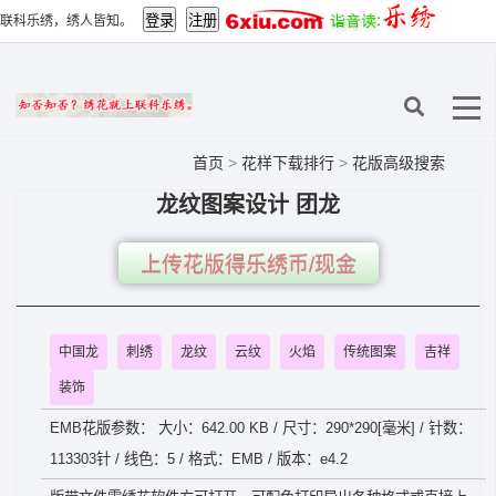
联科乐绣，绣人皆知。
首页
>
花样下载排行
>
花版高级搜索
龙纹图案设计 团龙
上传花版得乐绣币/现金
中国龙
刺绣
龙纹
云纹
火焰
传统图案
吉祥
装饰
EMB花版参数： 大小：642.00 KB / 尺寸：290*290[毫米] / 针数：
113303针 / 线色：5 / 格式：EMB / 版本：e4.2