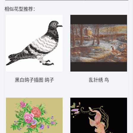
相似花型推荐：
黑白鸽子插图 鸽子
乱针绣 鸟