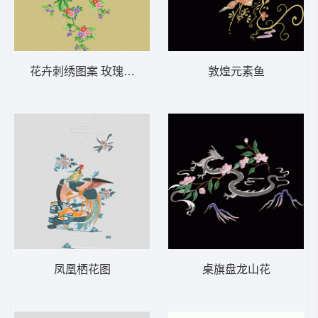
花卉刺绣图案 玫瑰靓花
敦煌元素鱼
凤凰栖花图
桌旗盘龙山花