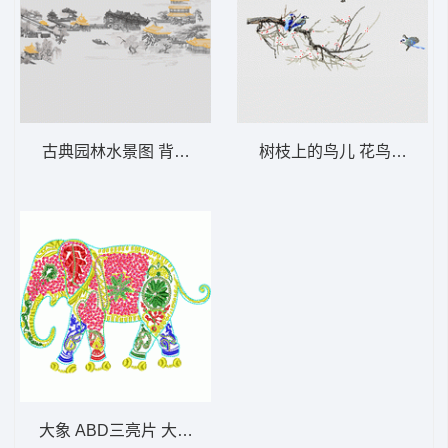
古典园林水景图 背景阁楼
树枝上的鸟儿 花鸟墙布 背
大象 ABD三亮片 大豪格式