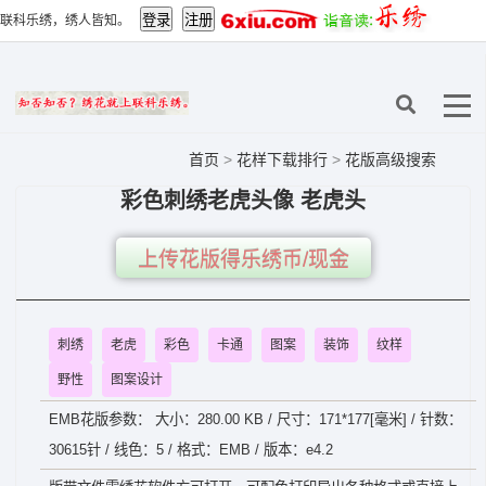
联科乐绣，绣人皆知。
首页
>
花样下载排行
>
花版高级搜索
彩色刺绣老虎头像 老虎头
上传花版得乐绣币/现金
刺绣
老虎
彩色
卡通
图案
装饰
纹样
野性
图案设计
EMB花版参数： 大小：280.00 KB / 尺寸：171*177[毫米] / 针数：
30615针 / 线色：5 / 格式：EMB / 版本：e4.2