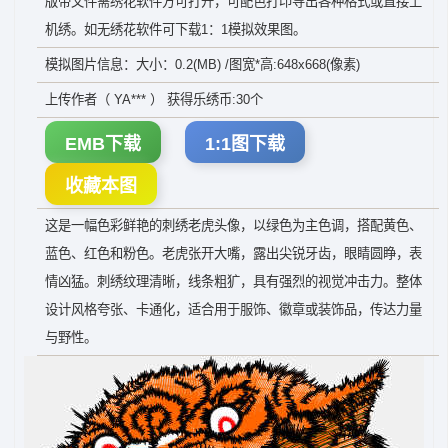
版带文件需绣花软件方可打开，可配色打印导出各种格式或直接上
机绣。如无绣花软件可下载1：1模拟效果图。
模拟图片信息：大小：0.2(MB) /图宽*高:648x668(像素)
上传作者（ YA*** ） 获得乐绣币:30个
EMB下载
1:1图下载
收藏本图
这是一幅色彩鲜艳的刺绣老虎头像，以绿色为主色调，搭配黄色、
蓝色、红色和粉色。老虎张开大嘴，露出尖锐牙齿，眼睛圆睁，表
情凶猛。刺绣纹理清晰，线条粗犷，具有强烈的视觉冲击力。整体
设计风格夸张、卡通化，适合用于服饰、徽章或装饰品，传达力量
与野性。