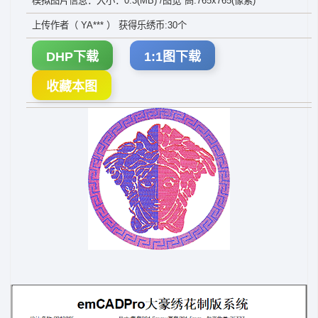
模拟图片信息：大小：0.3(MB) /图宽*高:765x765(像素)
上传作者（ YA*** ） 获得乐绣币:30个
DHP下载
1:1图下载
收藏本图