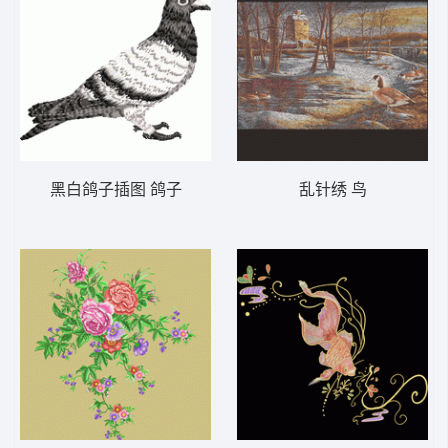
黑白鸽子插图 鸽子
乱针绣 鸟