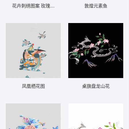
花卉刺绣图案 玫瑰靓花
敦煌元素鱼
凤凰栖花图
桌旗盘龙山花