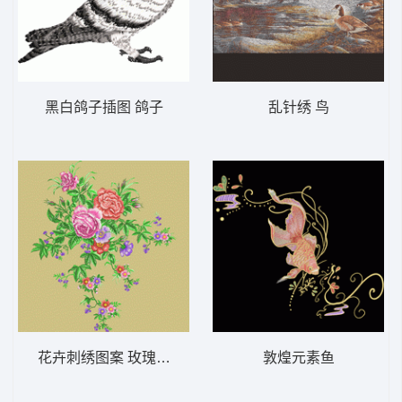
黑白鸽子插图 鸽子
乱针绣 鸟
花卉刺绣图案 玫瑰靓花
敦煌元素鱼