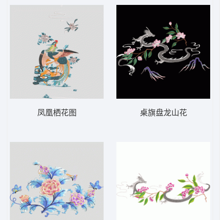
凤凰栖花图
桌旗盘龙山花