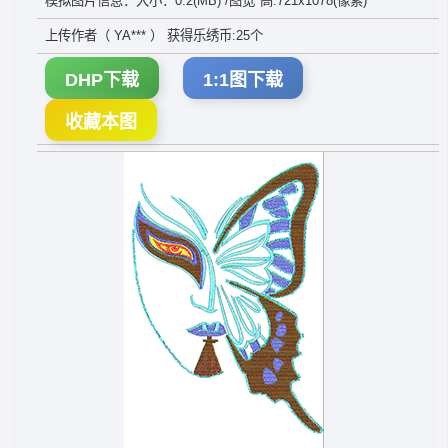
模拟图片信息：大小：0.2(MB) /图宽*高:721x1078(像素)
上传作者（ YA*** ） 获得乐绣币:25个
DHP下载
1:1图下载
收藏本图