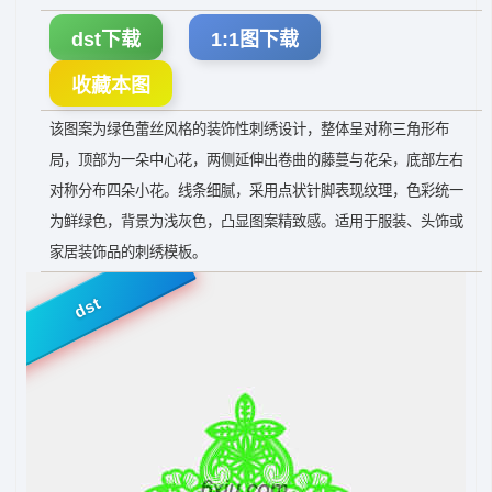
dst下载
1:1图下载
收藏本图
该图案为绿色蕾丝风格的装饰性刺绣设计，整体呈对称三角形布
局，顶部为一朵中心花，两侧延伸出卷曲的藤蔓与花朵，底部左右
对称分布四朵小花。线条细腻，采用点状针脚表现纹理，色彩统一
为鲜绿色，背景为浅灰色，凸显图案精致感。适用于服装、头饰或
家居装饰品的刺绣模板。
dst