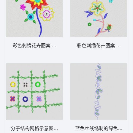
彩色刺绣花卉图案 花型
彩色刺绣花卉图案 牛仔裤
分子结构网格示意图 花型
蓝色丝线绣制的绿色椭圆图