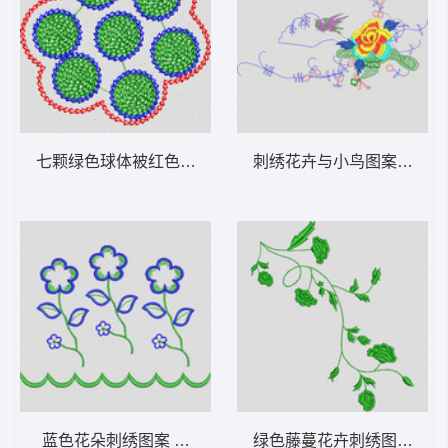
七颗绿色球体被红色边界包围 花型
刺绣花卉与小鸟图案 花型
蓝色花朵刺绣图案 花型
绿色藤蔓花卉刺绣图案 牛