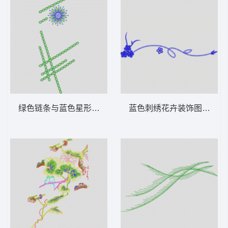
绿色链条与蓝色星形图案 花型
蓝色刺绣花卉装饰图案 牛