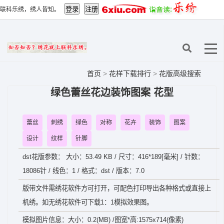
联科乐绣，绣人皆知。
首页
>
花样下载排行
>
花版高级搜索
绿色蕾丝花边装饰图案 花型
蕾丝
刺绣
绿色
对称
花卉
装饰
图案
设计
纹样
针脚
dst花版参数： 大小：53.49 KB / 尺寸：416*189[毫米] / 针数：
18086针 / 线色：1 / 格式：dst / 版本：7.0
版带文件需绣花软件方可打开，可配色打印导出各种格式或直接上
机绣。如无绣花软件可下载1：1模拟效果图。
模拟图片信息：大小：0.2(MB) /图宽*高:1575x714(像素)