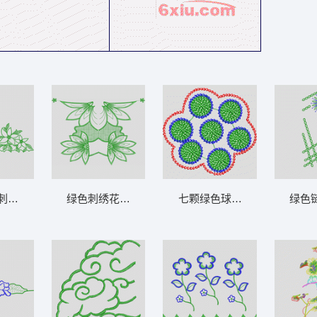
刺绣图案 花型
绿色刺绣花卉装饰图案 花型
七颗绿色球体被红色边界包围
绿色