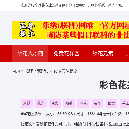
欢迎光临全球最专业的绣花网！创于2000年。联科乐绣，绣人皆知。
绣花人才网
免费花样区
绣花元素
首页
>
花样下载排行
>
花版高级搜索
彩色花
刺绣
花卉
色彩
藤蔓
羽毛
装饰
图案
手工
dst花版参数： 大小：53.59 KB / 尺寸：138*144[毫米] / 针数：18
版带文件需绣花软件方可打开，可配色打印导出各种格式或直接上