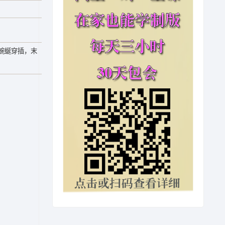
蜿蜒穿插，末