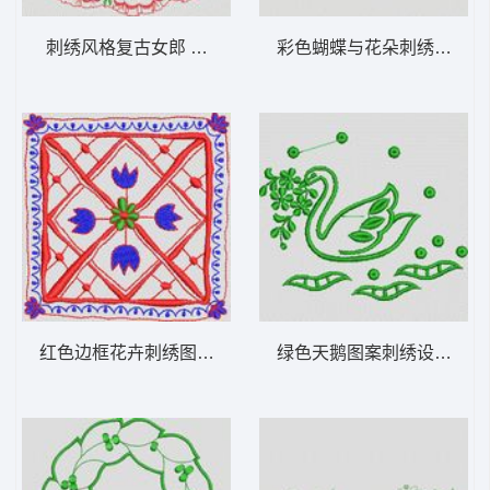
刺绣风格复古女郎 植物花型
彩色蝴蝶与花朵刺绣图案 
红色边框花卉刺绣图案 植物花型
绿色天鹅图案刺绣设计 植