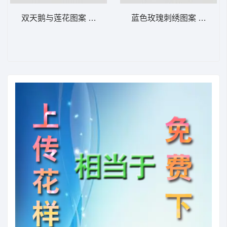
双天鹅与莲花图案 植物花型
蓝色玫瑰刺绣图案 植物花