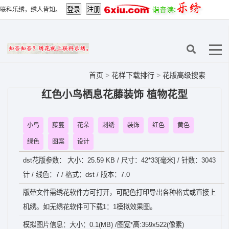
联科乐绣，绣人皆知。
首页
>
花样下载排行
>
花版高级搜索
红色小鸟栖息花藤装饰 植物花型
小鸟
藤蔓
花朵
刺绣
装饰
红色
黄色
绿色
图案
设计
dst花版参数： 大小：25.59 KB / 尺寸：42*33[毫米] / 针数：3043
针 / 线色：7 / 格式：dst / 版本：7.0
版带文件需绣花软件方可打开，可配色打印导出各种格式或直接上
机绣。如无绣花软件可下载1：1模拟效果图。
模拟图片信息：大小：0.1(MB) /图宽*高:359x522(像素)