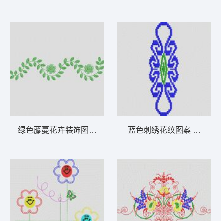
绿色藤蔓花卉装饰图案 植物花型
蓝色刺绣花纹图案 植物花