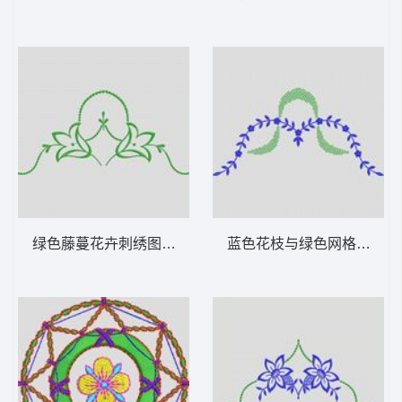
绿色藤蔓花卉刺绣图案 植物花型
蓝色花枝与绿色网格装饰图