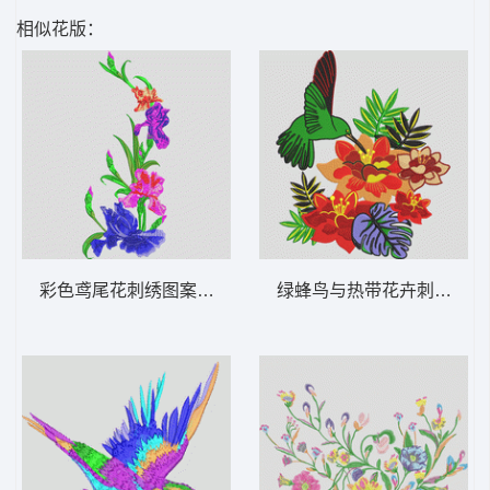
相似花版：
彩色鸢尾花刺绣图案 靓花
绿蜂鸟与热带花卉刺绣 鸟 