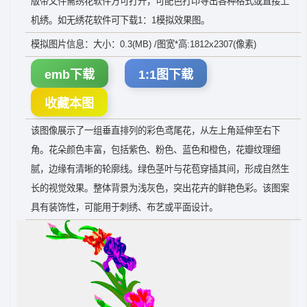
版带文件需绣花软件方可打开，可配色打印导出各种格式或直接上
机绣。如无绣花软件可下载1：1模拟效果图。
模拟图片信息：大小：0.3(MB) /图宽*高:1812x2307(像素)
emb下载
1:1图下载
收藏本图
该图像展示了一组垂直排列的彩色鸢尾花，从左上角延伸至右下
角。花朵颜色丰富，包括紫色、粉色、蓝色和橙色，花瓣纹理细
腻，边缘有清晰的轮廓线。绿色茎叶与花苞穿插其间，形成自然生
长的视觉效果。整体背景为浅灰色，突出花卉的鲜艳色彩。该图案
具有装饰性，可能用于刺绣、布艺或平面设计。