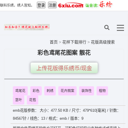
联科乐绣，绣人皆知。
首页
>
花样下载排行
>
花版高级搜索
彩色鸢尾花图案 靓花
上传花版得乐绣币/现金
鸢尾花
彩色
刺绣
花卉图案
装饰性
植物
茎叶
花苞
emb花版参数： 大小：477.50 KB / 尺寸：479*610[毫米] / 针数：
84567针 / 线色：13 / 格式：emb / 版本：9