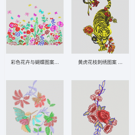
彩色花卉与蝴蝶图案 靓花
黄虎花枝刺绣图案 老虎