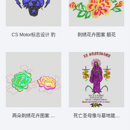
CS Motor标志设计 豹
刺绣花卉图案 靓花
两朵刺绣花卉图案 靓花
死亡圣母像与墓地箴言 骷