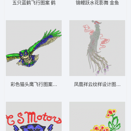
五只蓝鹤飞行图案 鹤
锦鲤跃水花影舞 金鱼
彩色猫头鹰飞行图案 鹰
凤凰祥云纹样设计图 凤凰 