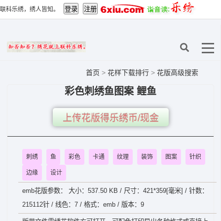
联科乐绣，绣人皆知。
首页
>
花样下载排行
>
花版高级搜索
彩色刺绣鱼图案 鲤鱼
上传花版得乐绣币/现金
刺绣
鱼
彩色
卡通
纹理
装饰
图案
针织
边缘
设计
emb花版参数： 大小：537.50 KB / 尺寸：421*359[毫米] / 针数：
215112针 / 线色：7 / 格式：emb / 版本：9