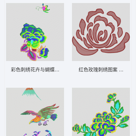
彩色刺绣花卉与蝴蝶图案 靓花
红色玫瑰刺绣图案 靓花