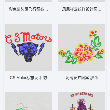
彩色猫头鹰飞行图案 鹰
凤凰祥云纹样设计图 凤凰 
CS Motor标志设计 豹
刺绣花卉图案 靓花