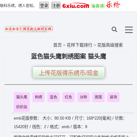
联科乐绣，绣人皆知。
首页
>
花样下载排行
>
花版高级搜索
蓝色猫头鹰刺绣图案 猫头鹰
上传花版得乐绣币/现金
猫头鹰
刺绣
蓝色
红色
对称
图案
装饰
纺织品
emb花版参数： 大小：80.50 KB / 尺寸：169*220[毫米] / 针数：
15420针 / 线色：2 / 格式：emb / 版本：9