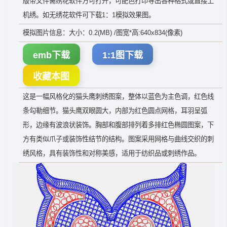
版带文件需绣花软件方可打开，可配色打印导出各种格式或直接上
机绣。如无绣花软件可下载1：1模拟效果图。
模拟图片信息：大小：0.2(MB) /图宽*高:640x834(像素)
emb下载
1:1图下载
收藏本图
这是一幅风格化的猫头鹰刺绣图案，整体以蓝色为主色调，红色线
条勾勒细节。猫头鹰双眼圆大，内部为红色圆点网格，耳羽呈弧
形，边缘有波浪状装饰。胸部和腹部排列着多排红色椭圆图案，下
方有类似爪子或装饰性结节的结构。图案采用网格与曲线交织的刺
绣风格，具有装饰性和对称美感，适用于纺织品或刺绣作品。