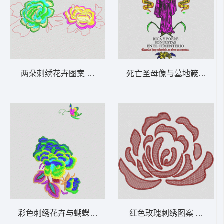
两朵刺绣花卉图案 靓花
死亡圣母像与墓地箴言 骷
彩色刺绣花卉与蝴蝶图案 靓花
红色玫瑰刺绣图案 靓花