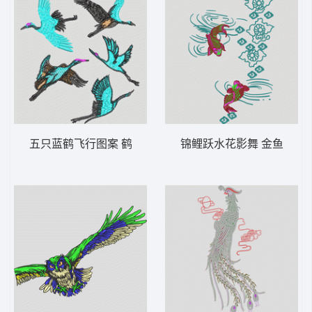
五只蓝鹤飞行图案 鹤
锦鲤跃水花影舞 金鱼