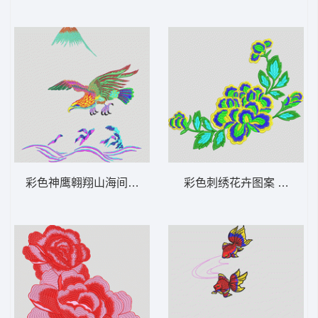
彩色神鹰翱翔山海间 鹰
彩色刺绣花卉图案 靓花