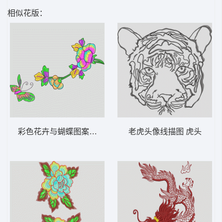
相似花版：
彩色花卉与蝴蝶图案 靓花
老虎头像线描图 虎头