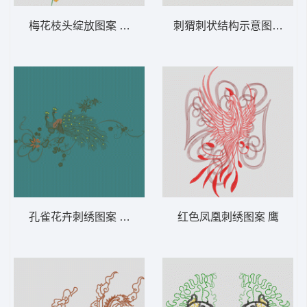
梅花枝头绽放图案 梅花
刺猬刺状结构示意图 蝎子
孔雀花卉刺绣图案 孔雀
红色凤凰刺绣图案 鹰