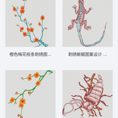
橙色梅花枝条刺绣图案 梅花
刺绣蜥蜴图案设计 壁虎