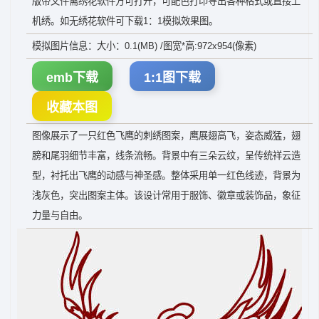
版带文件需绣花软件方可打开，可配色打印导出各种格式或直接上
机绣。如无绣花软件可下载1：1模拟效果图。
模拟图片信息：大小：0.1(MB) /图宽*高:972x954(像素)
emb下载
1:1图下载
收藏本图
图像展示了一只红色飞鹰的刺绣图案，鹰展翅高飞，姿态威猛，翅
膀和尾羽细节丰富，线条流畅。背景中有三朵云纹，呈传统祥云造
型，衬托出飞鹰的动感与神圣感。整体采用单一红色线迹，背景为
浅灰色，突出图案主体。该设计常用于服饰、徽章或装饰品，象征
力量与自由。