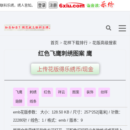
联科乐绣，绣人皆知。
首页
>
花样下载排行
>
花版高级搜索
红色飞鹰刺绣图案 鹰
上传花版得乐绣币/现金
飞鹰
刺绣
红色
祥云
图案
装饰
纹样
翅膀
线条
emb花版参数： 大小：128.50 KB / 尺寸：257*252[毫米] / 针数：
22280针 / 线色：1 / 格式：emb / 版本：9