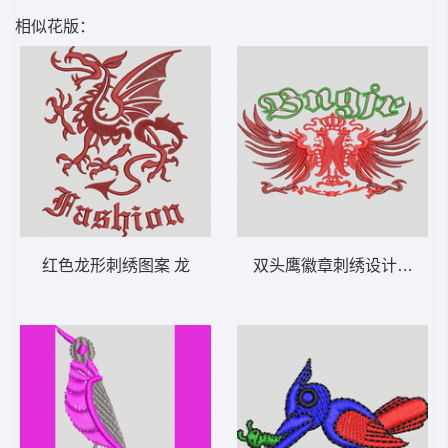
相似花版：
红色龙形刺绣图案 龙
双头鹰徽章刺绣设计 鹰标