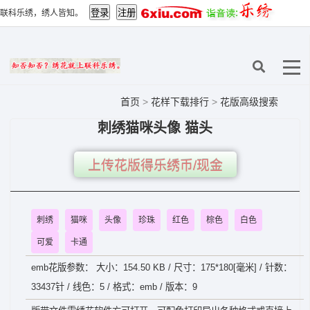
联科乐绣，绣人皆知。
首页
>
花样下载排行
>
花版高级搜索
刺绣猫咪头像 猫头
上传花版得乐绣币/现金
刺绣
猫咪
头像
珍珠
红色
棕色
白色
可爱
卡通
emb花版参数： 大小：154.50 KB / 尺寸：175*180[毫米] / 针数：
33437针 / 线色：5 / 格式：emb / 版本：9