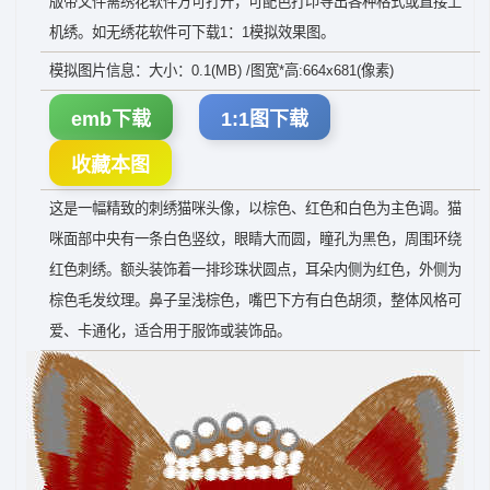
版带文件需绣花软件方可打开，可配色打印导出各种格式或直接上
机绣。如无绣花软件可下载1：1模拟效果图。
模拟图片信息：大小：0.1(MB) /图宽*高:664x681(像素)
emb下载
1:1图下载
收藏本图
这是一幅精致的刺绣猫咪头像，以棕色、红色和白色为主色调。猫
咪面部中央有一条白色竖纹，眼睛大而圆，瞳孔为黑色，周围环绕
红色刺绣。额头装饰着一排珍珠状圆点，耳朵内侧为红色，外侧为
棕色毛发纹理。鼻子呈浅棕色，嘴巴下方有白色胡须，整体风格可
爱、卡通化，适合用于服饰或装饰品。