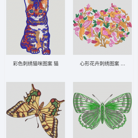
彩色刺绣猫咪图案 猫
心形花卉刺绣图案 鸟 靓花