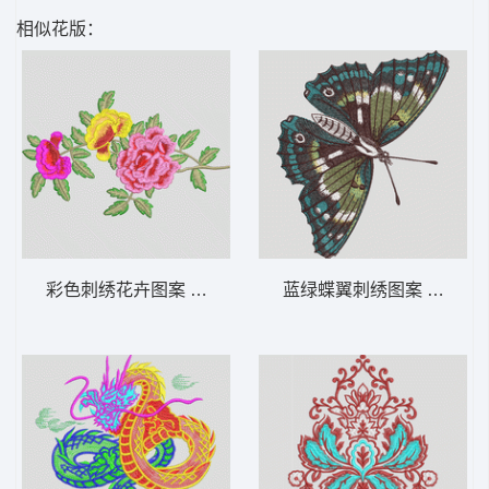
相似花版：
彩色刺绣花卉图案 靓花
蓝绿蝶翼刺绣图案 蝴蝶