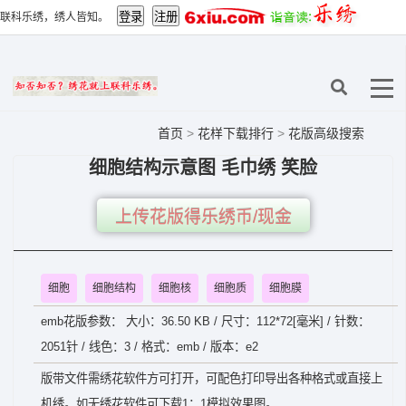
联科乐绣，绣人皆知。
首页
>
花样下载排行
>
花版高级搜索
细胞结构示意图 毛巾绣 笑脸
上传花版得乐绣币/现金
细胞
细胞结构
细胞核
细胞质
细胞膜
emb花版参数： 大小：36.50 KB / 尺寸：112*72[毫米] / 针数：
2051针 / 线色：3 / 格式：emb / 版本：e2
版带文件需绣花软件方可打开，可配色打印导出各种格式或直接上
机绣。如无绣花软件可下载1：1模拟效果图。