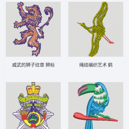
威武的狮子纹章 狮标
绳结编织艺术 鹤