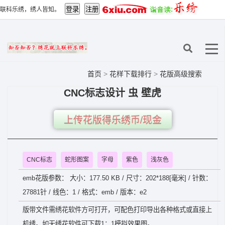
联科乐绣，绣人皆知。
首页
>
花样下载排行
>
花版高级搜索
CNC标志设计 虫 壁虎
上传花版得乐绣币/现金
CNC标志
蛇形图案
字母
紫色
浅灰色
emb花版参数： 大小：177.50 KB / 尺寸：202*188[毫米] / 针数：
27881针 / 线色：1 / 格式：emb / 版本：e2
版带文件需绣花软件方可打开，可配色打印导出各种格式或直接上
机绣。如无绣花软件可下载1：1模拟效果图。