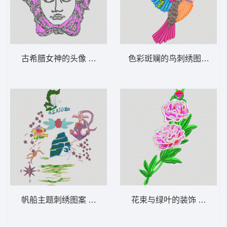
古希腊女神的头像 范思哲 珠片 logo
色彩斑斓的鸟刺绣图案 鸟
帆船主题刺绣图案 海景 锚 蝴蝶
花束与绿叶的装饰 花朵