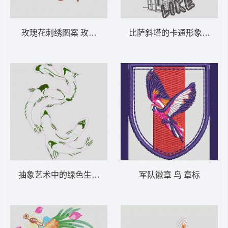
玫瑰花刺绣图案 玫瑰花
比萨斜塔的卡通形象 风景 
抽象艺术中的绿色生物 鱼 鲤鱼 珠片 印花绣
军队徽章 鸟 章标