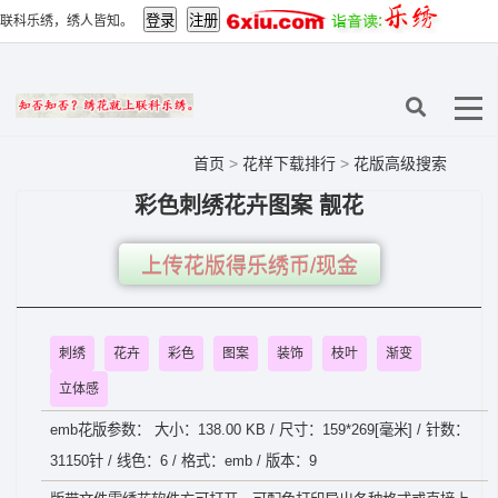
联科乐绣，绣人皆知。
首页
>
花样下载排行
>
花版高级搜索
彩色刺绣花卉图案 靓花
上传花版得乐绣币/现金
刺绣
花卉
彩色
图案
装饰
枝叶
渐变
立体感
emb花版参数： 大小：138.00 KB / 尺寸：159*269[毫米] / 针数：
31150针 / 线色：6 / 格式：emb / 版本：9