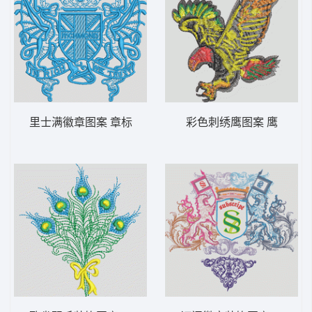
里士满徽章图案 章标
彩色刺绣鹰图案 鹰