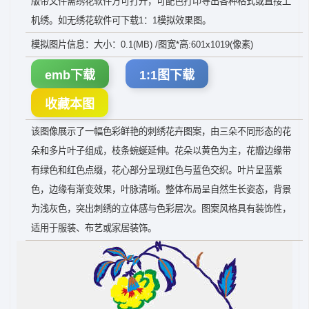
版带文件需绣花软件方可打开，可配色打印导出各种格式或直接上
机绣。如无绣花软件可下载1：1模拟效果图。
模拟图片信息：大小：0.1(MB) /图宽*高:601x1019(像素)
emb下载
1:1图下载
收藏本图
该图像展示了一幅色彩鲜艳的刺绣花卉图案，由三朵不同形态的花
朵和多片叶子组成，枝条蜿蜒延伸。花朵以黄色为主，花瓣边缘带
有绿色和红色点缀，花心部分呈现红色与蓝色交织。叶片呈蓝紫
色，边缘有渐变效果，叶脉清晰。整体布局呈自然生长姿态，背景
为浅灰色，突出刺绣的立体感与色彩层次。图案风格具有装饰性，
适用于服装、布艺或家居装饰。