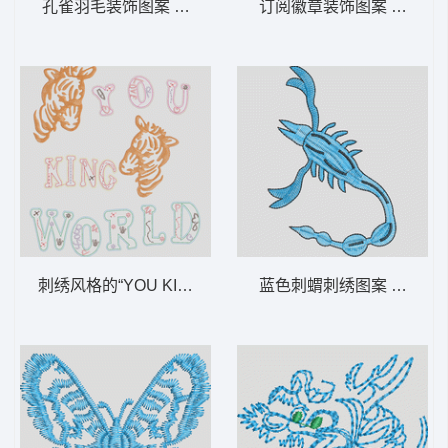
孔雀羽毛装饰图案 羽毛 尾巴
订阅徽章装饰图案 狮标 章
刺绣风格的“YOU KING WORLD”图案 斑马
蓝色刺蝟刺绣图案 蝎子