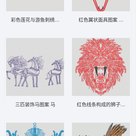
彩色莲花与游鱼刺绣图案 鱼 荷花
红色翼状面具图案 豹头 翅
三匹装饰马图案 马
红色线条构成的狮子头像 