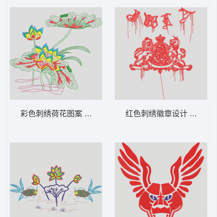
彩色刺绣荷花图案 荷花
红色刺绣徽章设计 狮标