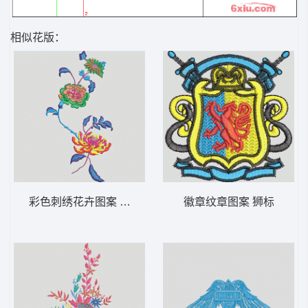
相似花版：
彩色刺绣花卉图案 靓花
徽章纹章图案 狮标