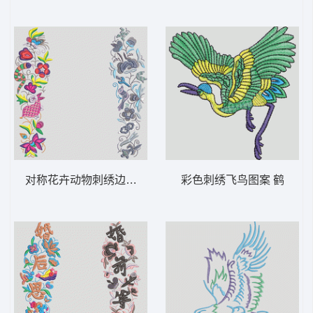
对称花卉动物刺绣边框 鞋垫
彩色刺绣飞鸟图案 鹤