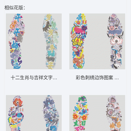
相似花版：
十二生肖与吉祥文字装饰图案 鞋垫
彩色刺绣边饰图案 鞋垫