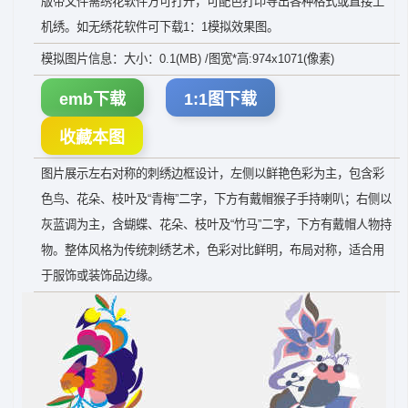
版带文件需绣花软件方可打开，可配色打印导出各种格式或直接上
机绣。如无绣花软件可下载1：1模拟效果图。
模拟图片信息：大小：0.1(MB) /图宽*高:974x1071(像素)
emb下载
1:1图下载
收藏本图
图片展示左右对称的刺绣边框设计，左侧以鲜艳色彩为主，包含彩
色鸟、花朵、枝叶及“青梅”二字，下方有戴帽猴子手持喇叭；右侧以
灰蓝调为主，含蝴蝶、花朵、枝叶及“竹马”二字，下方有戴帽人物持
物。整体风格为传统刺绣艺术，色彩对比鲜明，布局对称，适合用
于服饰或装饰品边缘。