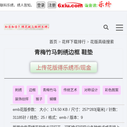
联科乐绣，绣人皆知。
首页
>
花样下载排行
>
花版高级搜索
青梅竹马刺绣边框 鞋垫
上传花版得乐绣币/现金
刺绣
边框
青梅竹马
传统艺术
对称设计
彩色图案
装饰纹样
猴子
蝴蝶
emb花版参数： 大小：174.50 KB / 尺寸：257*283[毫米] / 针数：
31185针 / 线色：25 / 格式：emb / 版本：9