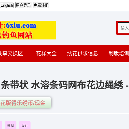
共享交换区
花样大全
绣花供求信息
制版培
条带状 水溶条码网布花边绳绣 -
花版得乐绣币/现金
缝纫
设计