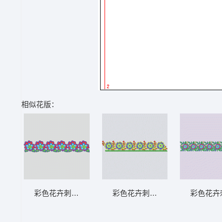
相似花版：
彩色花卉刺绣图案 条带状 水溶条码网布花边
彩色花卉刺绣边饰图案 条带状 
彩色花卉