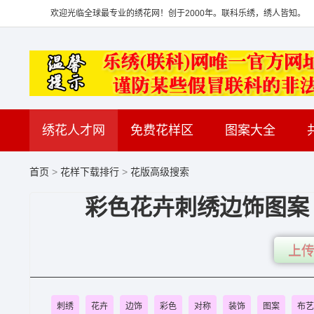
欢迎光临全球最专业的绣花网！创于2000年。联科乐绣，绣人皆知。
绣花人才网
免费花样区
图案大全
首页
>
花样下载排行
>
花版高级搜索
彩色花卉刺绣边饰图案 
上传
刺绣
花卉
边饰
彩色
对称
装饰
图案
布艺