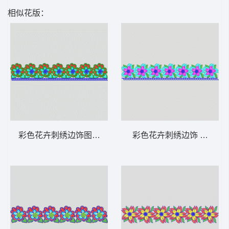
相似花版：
彩色花卉刺绣边饰图案 条带状 水溶条码网布
彩色花卉刺绣边饰 条带状