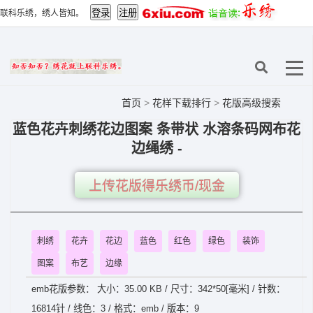
联科乐绣，绣人皆知。
首页
>
花样下载排行
>
花版高级搜索
蓝色花卉刺绣花边图案 条带状 水溶条码网布花
边绳绣 -
上传花版得乐绣币/现金
刺绣
花卉
花边
蓝色
红色
绿色
装饰
图案
布艺
边缘
emb花版参数： 大小：35.00 KB / 尺寸：342*50[毫米] / 针数：
16814针 / 线色：3 / 格式：emb / 版本：9