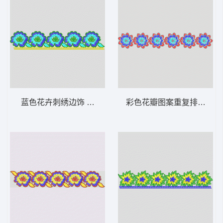
蓝色花卉刺绣边饰 条带状 水溶条码网布花边
彩色花瓣图案重复排列 条带