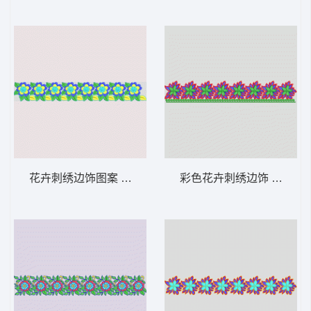
花卉刺绣边饰图案 条带状 水溶条码网布花边
彩色花卉刺绣边饰 条带状