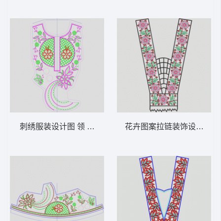
刺绣服装设计图 领 衣边下摆 中东阿拉伯 泰
花卉图案拉链装饰设计 领 