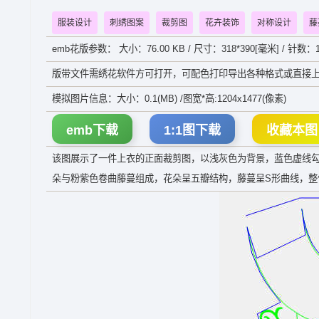
服装设计
刺绣图案
裁剪图
花卉装饰
对称设计
藤
emb花版参数： 大小：76.00 KB / 尺寸：318*390[毫米] / 针数：1
版带文件需绣花软件方可打开，可配色打印导出各种格式或直接上
模拟图片信息：大小：0.1(MB) /图宽*高:1204x1477(像素)
emb下载
1:1图下载
收藏本图
该图展示了一件上衣的正面裁剪图，以浅灰色为背景，蓝色虚线
朵与粉紫色卷曲藤蔓组成，花朵呈五瓣结构，藤蔓呈S形曲线，整