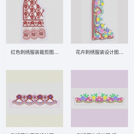
红色刺绣服装裁剪图 领 衣边下摆 中东阿拉
花卉刺绣服装设计图 领 衣