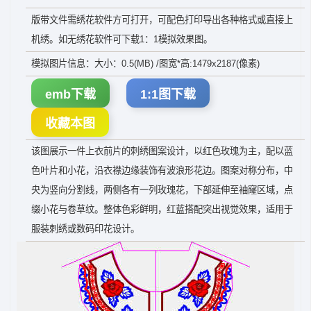
版带文件需绣花软件方可打开，可配色打印导出各种格式或直接上
机绣。如无绣花软件可下载1：1模拟效果图。
模拟图片信息：大小：0.5(MB) /图宽*高:1479x2187(像素)
emb下载
1:1图下载
收藏本图
该图展示一件上衣前片的刺绣图案设计，以红色玫瑰为主，配以蓝
色叶片和小花，沿衣襟边缘装饰有波浪形花边。图案对称分布，中
央为竖向分割线，两侧各有一列玫瑰花，下部延伸至袖窿区域，点
缀小花与卷草纹。整体色彩鲜明，红蓝搭配突出视觉效果，适用于
服装刺绣或数码印花设计。