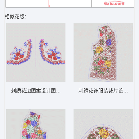
相似花版：
刺绣花边图案设计图 领 衣边下摆 中东阿拉
刺绣花饰服装裁片设计图 领