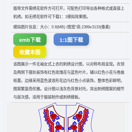
版带文件需绣花软件方可打开，可配色打印导出各种格式或直接上
机绣。如无绣花软件可下载1：1模拟效果图。
模拟图片信息：大小：0.8(MB) /图宽*高:2389x3133(像素)
emb下载
1:1图下载
收藏本图
该图展示一件无袖女式上衣的刺绣设计图，以对称布局呈现。衣领
及两侧下摆处装饰有红色玫瑰花与蓝色叶片，辅以红色小花与卷曲
枝蔓。边缘采用蓝色波浪形花边与红色小点装饰，整体色彩鲜明，
图案繁复而优雅。设计图以浅灰色背景衬托，突出刺绣图案的细节
与层次感，适用于服装制作或刺绣模板。