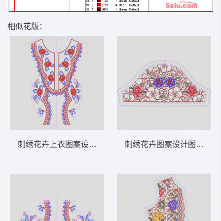
相似花版：
刺绣花卉上衣图案设计 领 衣边下摆 中东阿
刺绣花卉图案设计图 领 衣