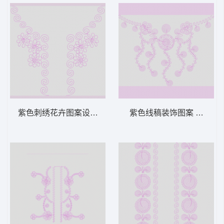
紫色刺绣花卉图案设计 绳绣 盘带 链目绣 特
紫色线稿装饰图案 绳绣 盘