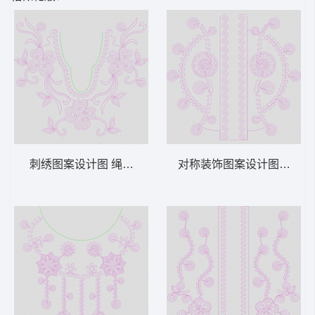
刺绣图案设计图 绳绣 盘带 链目绣 特种绣
对称装饰图案设计图 绳绣 盘