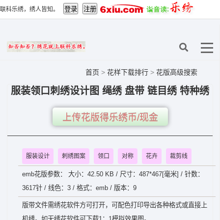
联科乐绣，绣人皆知。
首页
>
花样下载排行
>
花版高级搜索
服装领口刺绣设计图 绳绣 盘带 链目绣 特种绣
上传花版得乐绣币/现金
服装设计
刺绣图案
领口
对称
花卉
裁剪线
emb花版参数： 大小：42.50 KB / 尺寸：487*467[毫米] / 针数：
3617针 / 线色：3 / 格式：emb / 版本：9
版带文件需绣花软件方可打开，可配色打印导出各种格式或直接上
机绣。如无绣花软件可下载1：1模拟效果图。