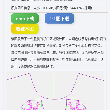
模拟图片信息：大小：0.1(MB) /图宽*高:1844x1765(像素)
emb下载
1:1图下载
收藏本图
该图展示了一件服装的领口区域设计图，以紫色线条勾勒出V形领口
轮廓及两侧对称的花卉刺绣图案。刺绣包含三朵中心对称的花朵，
每朵花周围环绕卷曲藤蔓与小花，线条细腻流畅。绿色线条突出领
口内侧边缘，用于裁剪或缝制参考。整体布局对称，色彩简洁，适
用于传统或民族风格服饰制作。