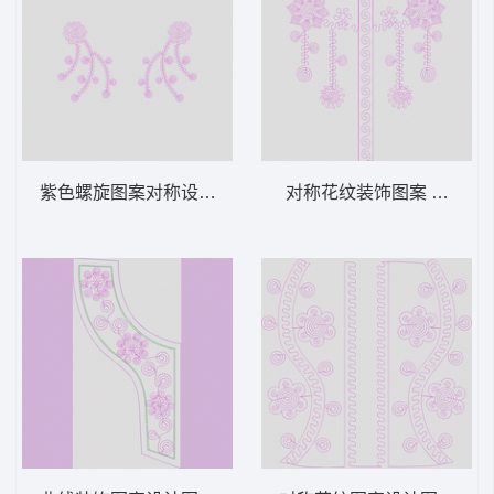
紫色螺旋图案对称设计 绳绣 盘带 链目绣 特
对称花纹装饰图案 绳绣 盘