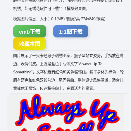
版带文件需绣花软件方可打开，可配色打印导出各种格式或直接上
机绣。如无绣花软件可下载1：1模拟效果图。
模拟图片信息：大小：0.1(MB) /图宽*高:774x840(像素)
emb下载
1:1图下载
收藏本图
图片展示了一只卡通猴子刺绣图案，猴子呈站立姿势，手指放在嘴
边，表情俏皮。上方是蓝色手写体文字“Always Up To
Something”，文字边缘有红色和黄色装饰线。猴子身体为棕色，轮
廓有蓝色和红色双线勾边，尾巴卷曲。整体设计风格活泼，适合儿
童或休闲服饰，传达积极向上、充满活力的寓意。