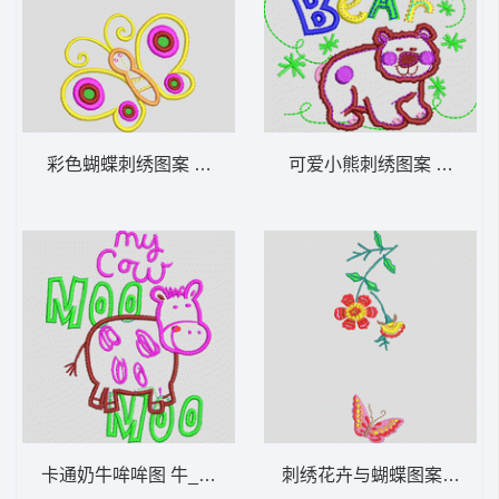
彩色蝴蝶刺绣图案 蝴蝶_卡通贴布
可爱小熊刺绣图案 熊_卡
卡通奶牛哞哞图 牛_卡通贴布
刺绣花卉与蝴蝶图案 蝴蝶_