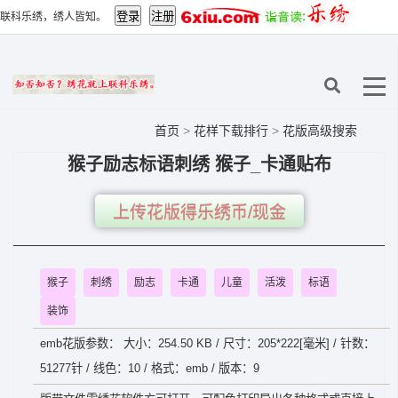
联科乐绣，绣人皆知。
首页
>
花样下载排行
>
花版高级搜索
猴子励志标语刺绣 猴子_卡通贴布
上传花版得乐绣币/现金
猴子
刺绣
励志
卡通
儿童
活泼
标语
装饰
emb花版参数： 大小：254.50 KB / 尺寸：205*222[毫米] / 针数：
51277针 / 线色：10 / 格式：emb / 版本：9