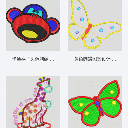
卡通猴子头像刺绣 猴子_卡通贴布
黄色蝴蝶图案设计 蝴蝶_