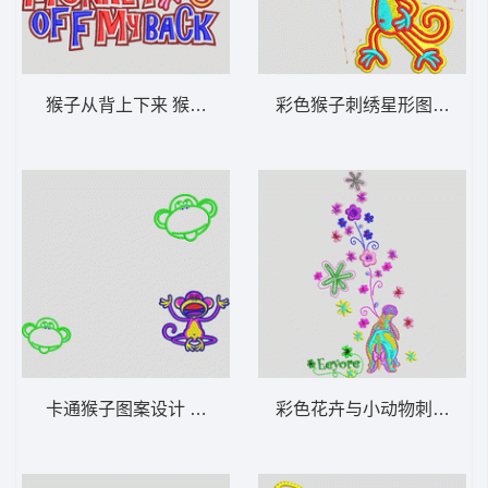
猴子从背上下来 猴子_卡通贴布
彩色猴子刺绣星形图案 猴子
卡通猴子图案设计 猴子_卡通贴布
彩色花卉与小动物刺绣图案