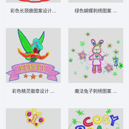
彩色长颈鹿图案设计 长颈鹿_卡通贴布
绿色蝴蝶刺绣图案 蝴蝶_
彩色精灵徽章设计 公主_卡通贴布
魔法兔子刺绣图案 兔_卡