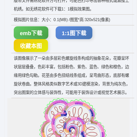
版带文件需绣花软件方可打开，可配色打印导出各种格式或直接上
机绣。如无绣花软件可下载1：1模拟效果图。
模拟图片信息：大小：0.1(MB) /图宽*高:320x521(像素)
emb下载
1:1图下载
收藏本图
该图像展示了一朵由多层彩色螺旋线条构成的抽象花朵，花瓣呈环
状层层叠叠，色彩丰富，包括粉色、紫色、蓝色、绿色和橙色，边
缘用绿色勾勒。花茎由多色扭结线条组成，呈弯曲形态，底部有螺
旋状卷曲。整体风格类似数字艺术或3D建模渲染，背景为纯灰色，
突出图案的立体感与装饰性，可能用于装饰设计或视觉艺术展示。