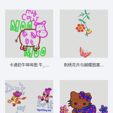
卡通奶牛哞哞图 牛_卡通贴布
刺绣花卉与蝴蝶图案 蝴蝶_