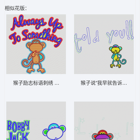
相似花版：
猴子励志标语刺绣 猴子_卡通贴布
猴子说“我早就告诉你了！”