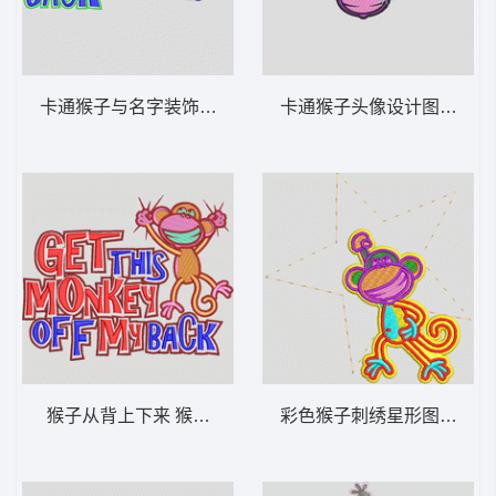
卡通猴子与名字装饰 猴子_卡通贴布
卡通猴子头像设计图 猴子_
猴子从背上下来 猴子_卡通贴布
彩色猴子刺绣星形图案 猴子