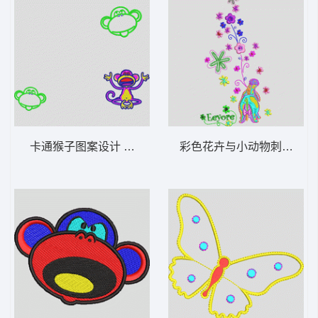
卡通猴子图案设计 猴子_卡通贴布
彩色花卉与小动物刺绣图案