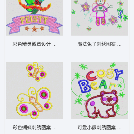
彩色精灵徽章设计 公主_卡通贴布
魔法兔子刺绣图案 兔_卡
彩色蝴蝶刺绣图案 蝴蝶_卡通贴布
可爱小熊刺绣图案 熊_卡