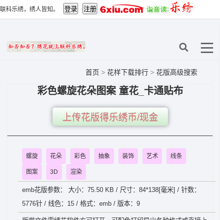
联科乐绣，绣人皆知。
首页
>
花样下载排行
>
花版高级搜索
彩色螺旋花朵图案 童花_卡通贴布
上传花版得乐绣币/现金
螺旋
花朵
彩色
抽象
装饰
艺术
线条
图案
3D
渲染
emb花版参数： 大小：75.50 KB / 尺寸：84*138[毫米] / 针数：
5776针 / 线色：15 / 格式：emb / 版本：9