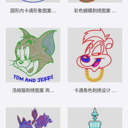
圆形内卡通形象图案 毛巾绣卡通迪斯尼
彩色蝴蝶刺绣图案 蝴蝶
汤姆猫刺绣图案 亮片猫和老鼠
卡通角色刺绣设计 兔子