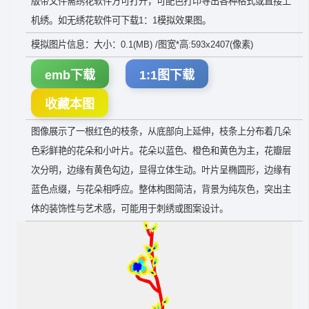
版带文件需绣花软件方可打开，可配色打印导出各种格式或直接上
机绣。如无绣花软件可下载1：1模拟效果图。
模拟图片信息：大小：0.1(MB) /图宽*高:593x2407(像素)
emb下载
1:1图下载
收藏本图
图像展示了一根红色的枝条，从底部向上延伸，枝条上分布着几朵
色彩鲜艳的花朵和小叶片。花朵以蓝色、橙色和黄色为主，花瓣层
次分明，边缘有黄色勾边，显得立体生动。叶片呈椭圆形，边缘有
蓝色点缀，与花朵相呼应。整体构图简洁，背景为纯灰色，突出主
体的装饰性与艺术感，可能用于刺绣或图案设计。