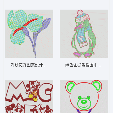
刺绣花卉图案设计 花朵毛巾绣
绿色企鹅戴帽围巾 麻将绣