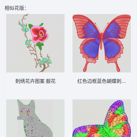
相似花版：
刺绣花卉图案 靓花
红色边框蓝色蝴蝶刺绣 蝴