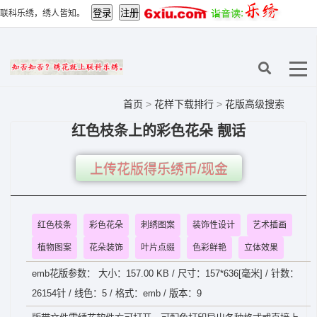
联科乐绣，绣人皆知。
首页
>
花样下载排行
>
花版高级搜索
红色枝条上的彩色花朵 靓话
上传花版得乐绣币/现金
红色枝条
彩色花朵
刺绣图案
装饰性设计
艺术插画
植物图案
花朵装饰
叶片点缀
色彩鲜艳
立体效果
emb花版参数： 大小：157.00 KB / 尺寸：157*636[毫米] / 针数：
26154针 / 线色：5 / 格式：emb / 版本：9