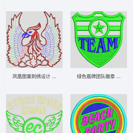
凤凰图案刺绣设计 鸟 章仔标志布贴徽章男
绿色盾牌团队徽章 章仔标