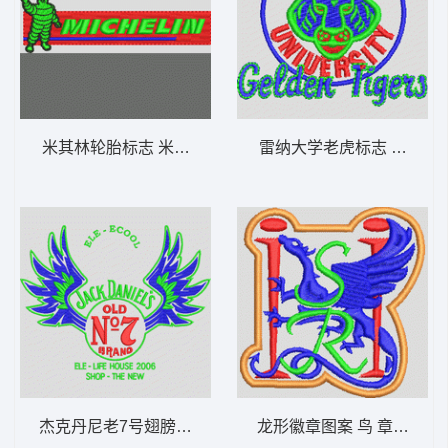
米其林轮胎标志 米其林 michelin 章仔标志
雷纳大
杰克丹尼老7号翅膀标志 章仔标志布贴徽章男
龙形徽章图案 鸟