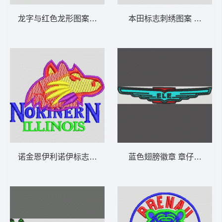
龙字与红色龙形图案 龙 章仔标志布贴徽章
诺金恩伊利诺伊标志 狼 章仔标志布贴徽章
蓝色翅膀徽章 章仔标志布