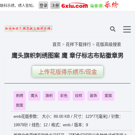
联科乐绣，绣人皆知。
首页
>
花样下载排行
>
花版高级搜索
鹰头旗帜刺绣图案 鹰 章仔标志布贴徽章男
上传花版得乐绣币/现金
刺绣
鹰头
旗帜
彩色
纹样
装饰
爱国
图案
emb花版参数： 大小：89.00 KB / 尺寸：123*77[毫米] / 针数：
19979针 / 线色：12 / 格式：emb / 版本：9