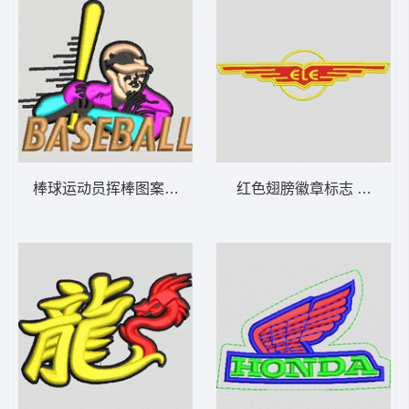
棒球运动员挥棒图案 baseball 章仔标志布
红色翅膀徽章标志 章仔标