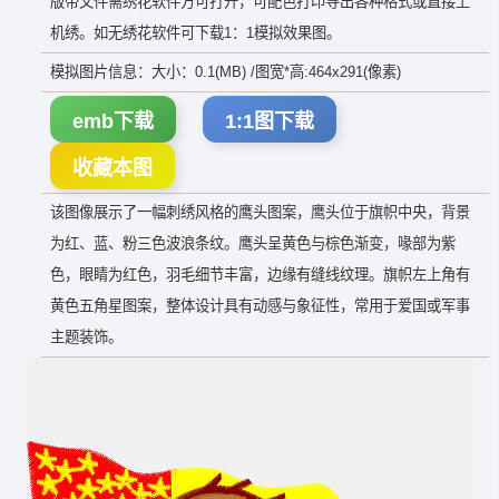
版带文件需绣花软件方可打开，可配色打印导出各种格式或直接上
机绣。如无绣花软件可下载1：1模拟效果图。
模拟图片信息：大小：0.1(MB) /图宽*高:464x291(像素)
emb下载
1:1图下载
收藏本图
该图像展示了一幅刺绣风格的鹰头图案，鹰头位于旗帜中央，背景
为红、蓝、粉三色波浪条纹。鹰头呈黄色与棕色渐变，喙部为紫
色，眼睛为红色，羽毛细节丰富，边缘有缝线纹理。旗帜左上角有
黄色五角星图案，整体设计具有动感与象征性，常用于爱国或军事
主题装饰。