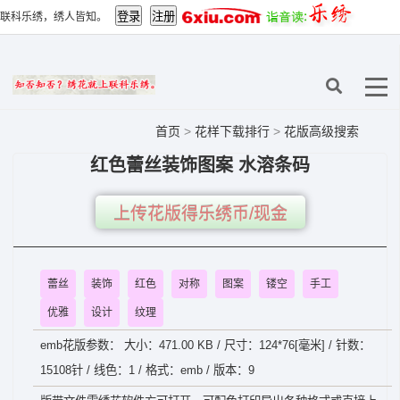
联科乐绣，绣人皆知。
首页
>
花样下载排行
>
花版高级搜索
红色蕾丝装饰图案 水溶条码
上传花版得乐绣币/现金
蕾丝
装饰
红色
对称
图案
镂空
手工
优雅
设计
纹理
emb花版参数： 大小：471.00 KB / 尺寸：124*76[毫米] / 针数：
15108针 / 线色：1 / 格式：emb / 版本：9