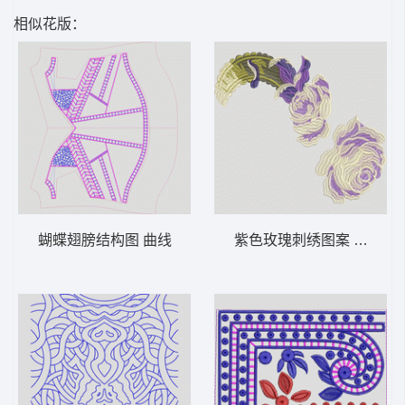
相似花版：
蝴蝶翅膀结构图 曲线
紫色玫瑰刺绣图案 靓花