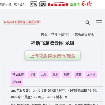
联科乐绣，绣人皆知。
首页
>
花样下载排行
>
花版高级搜索
神话飞禽腾云图 龙凤
上传花版得乐绣币/现金
神话生物
飞禽
云纹
龙形
线描
腾空
艺术图
装饰画
emb花版参数： 大小：235.50 KB / 尺寸：416*579[毫米] / 针数：
40293针 / 线色：2 / 格式：emb / 版本：9