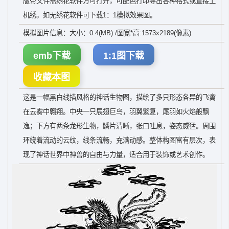
版带文件需绣花软件方可打开，可配色打印导出各种格式或直接上
机绣。如无绣花软件可下载1：1模拟效果图。
模拟图片信息：大小：0.4(MB) /图宽*高:1573x2189(像素)
emb下载
1:1图下载
收藏本图
这是一幅黑白线描风格的神话生物图，描绘了多只形态各异的飞禽
在云雾中翱翔。中央一只展翅巨鸟，羽翼繁复，尾羽如火焰般飘
逸；下方有两条龙形生物，鳞片清晰，张口吐息，姿态威猛。周围
环绕着流动的云纹，线条流畅，充满动感。整体构图富有层次，表
现了神话世界中神兽的自由与力量，适合用于装饰或艺术创作。