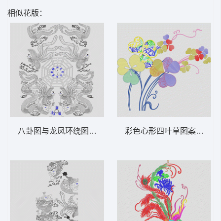
相似花版：
八卦图与龙凤环绕图 龙凤
彩色心形四叶草图案 靓花