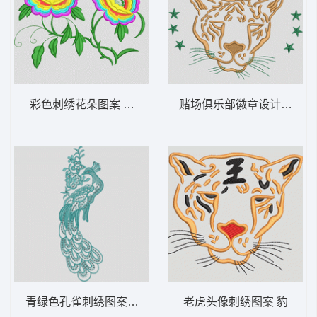
彩色刺绣花朵图案 靓花
赌场俱乐部徽章设计 豹
青绿色孔雀刺绣图案 孔雀
老虎头像刺绣图案 豹