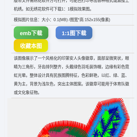
版带文件需绣花软件方可打开，可配色打印导出各种格式或直接上
机绣。如无绣花软件可下载1：1模拟效果图。
模拟图片信息：大小：0.1(MB) /图宽*高:152x155(像素)
emb下载
1:1图下载
收藏本图
该图像展示了一个风格化的印第安人头像徽章，面部呈微笑状，眼
睛为三角形，牙齿排列整齐，头戴绿色羽毛装饰帽，边缘有彩色霓
虹光晕。整体设计具有民族图腾特征，色彩鲜艳，以红、绿、蓝、
黄为主，背景为浅灰色，突出主体图案。该徽章可能用于体育队徽
或文化象征物。