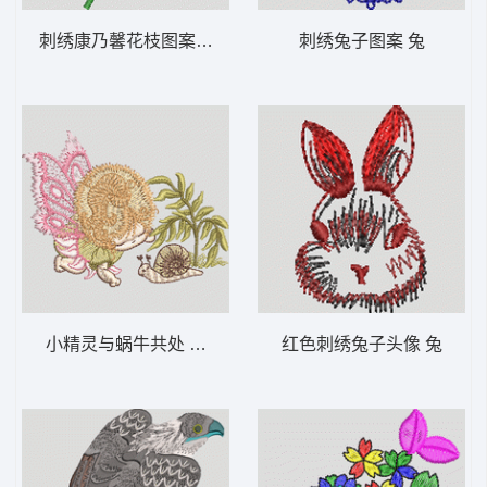
刺绣康乃馨花枝图案 靓花
刺绣兔子图案 兔
小精灵与蜗牛共处 蝴蝶 童 小蜗牛
红色刺绣兔子头像 兔