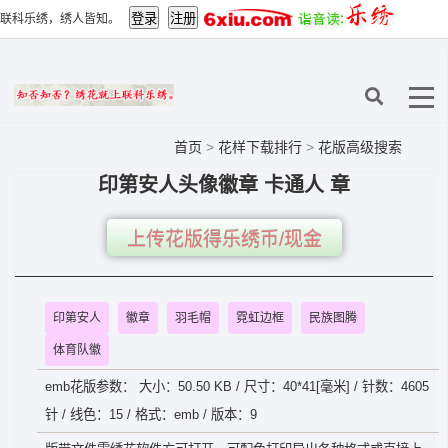
联科乐绣，绣人皆知。
首页
>
花样下载排行
>
花版高级搜索
印第安人头像徽章 卡通人 章
上传花版得乐绣币/现金
印第安人
徽章
羽毛帽
霓虹边框
民族图腾
体育队徽
emb花版参数： 大小：50.50 KB / 尺寸：40*41[毫米] / 针数：4605
针 / 线色：15 / 格式：emb / 版本：9