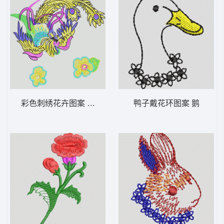
彩色刺绣花卉图案 凤凰
鸭子戴花环图案 鹅