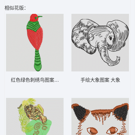
相似花版：
红色绿色刺绣鸟图案 鸟
手绘大象图案 大象