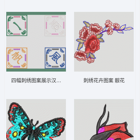
四幅刺绣图案展示汉字与鱼纹 一帆风顺
刺绣花卉图案 靓花