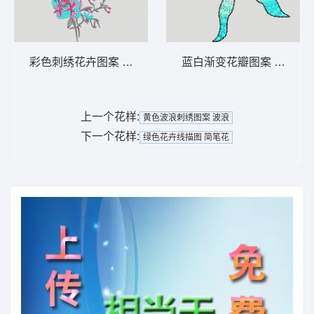
彩色刺绣花卉图案 靓花
蓝白渐变花瓣图案 靓花 汉
上一个花样:
黄色波浪刺绣图案 波浪
下一个花样:
绿色花卉线描图 简笔花