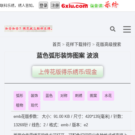
联科乐绣，绣人皆知。
首页
>
花样下载排行
>
花版高级搜索
蓝色弧形装饰图案 波浪
上传花版得乐绣币/现金
弧形
装饰
蓝色
对称
刺绣
图案
水花
植物
现代
emb花版参数： 大小：91.00 KB / 尺寸：420*135[毫米] / 针数：
13269针 / 线色：2 / 格式：emb / 版本：e2