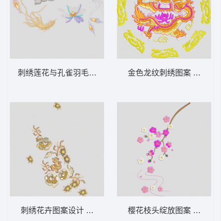
刺绣莲花与孔雀羽毛图案 靓花 汉服
金色龙纹刺绣图案 龙王
刺绣花卉图案设计 靓花 汉服
樱花枝头绽放图案 汉服