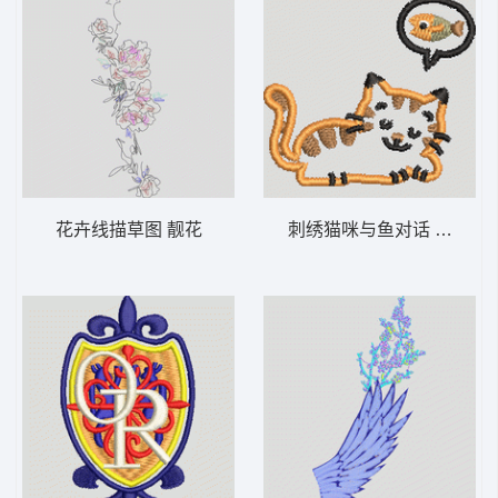
花卉线描草图 靓花
刺绣猫咪与鱼对话 猫鱼