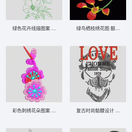
绿色花卉线描图案 简笔花
绿鸟栖枝绣花图 靓花 鸟
彩色刺绣花朵图案 简单花
复古时尚骷髅设计 骷髅