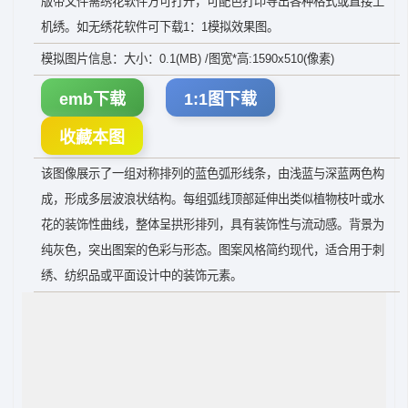
版带文件需绣花软件方可打开，可配色打印导出各种格式或直接上
机绣。如无绣花软件可下载1：1模拟效果图。
模拟图片信息：大小：0.1(MB) /图宽*高:1590x510(像素)
emb下载
1:1图下载
收藏本图
该图像展示了一组对称排列的蓝色弧形线条，由浅蓝与深蓝两色构
成，形成多层波浪状结构。每组弧线顶部延伸出类似植物枝叶或水
花的装饰性曲线，整体呈拱形排列，具有装饰性与流动感。背景为
纯灰色，突出图案的色彩与形态。图案风格简约现代，适合用于刺
绣、纺织品或平面设计中的装饰元素。