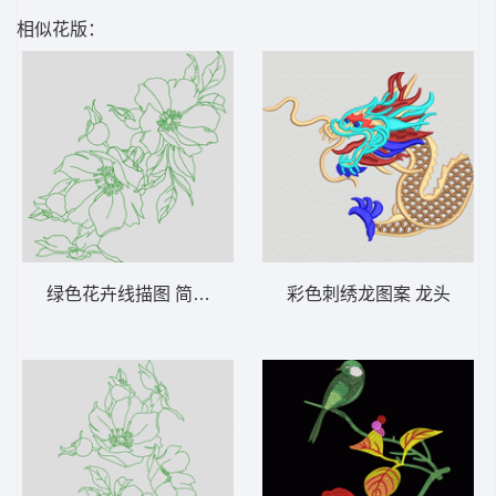
相似花版：
绿色花卉线描图 简笔花
彩色刺绣龙图案 龙头