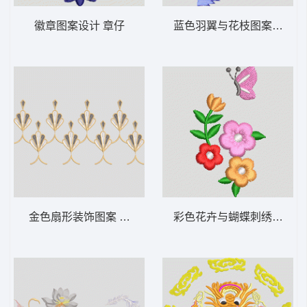
徽章图案设计 章仔
蓝色羽翼与花枝图案 羽毛
金色扇形装饰图案 靓花
彩色花卉与蝴蝶刺绣图案 