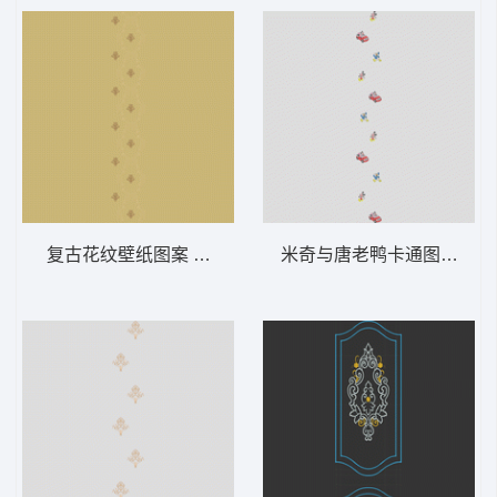
复古花纹壁纸图案 软装 装饰 窗帘
米奇与唐老鸭卡通图案 软装