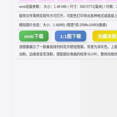
emb花版参数： 大小：1.48 MB / 尺寸：555*2771[毫米] / 针数：2
版带文件需绣花软件方可打开，可配色打印导出各种格式或直接上
模拟图片信息：大小：1.6(MB) /图宽*高:2098x10483(像素)
emb下载
1:1图下载
收藏本图
该图像展示了一款垂直排列的花卉壁纸图案，背景为深灰色，上
淡粉，边缘渐变至深粉，搭配细长卷曲的枝条与小叶，整体风格