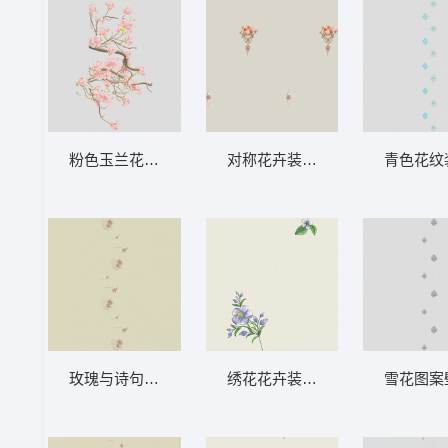
粉色玉兰花枝图 软装 装饰 窗帘
对称花卉装饰图案 软装 装饰 窗
青色花纹
玫瑰与诗句的浪漫壁纸 软装 装饰 窗帘
绣花花卉装饰背景 软装 装饰 窗
雪花图案