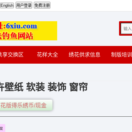
共享交换区
花样大全
绣花供求信息
制版培
壁纸 软装 装饰 窗帘
花版得乐绣币/现金
案