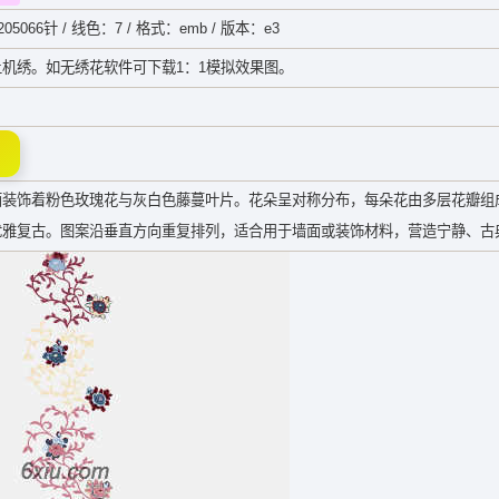
05066针 / 线色：7 / 格式：emb / 版本：e3
机绣。如无绣花软件可下载1：1模拟效果图。
面装饰着粉色玫瑰花与灰白色藤蔓叶片。花朵呈对称分布，每朵花由多层花瓣组
优雅复古。图案沿垂直方向重复排列，适合用于墙面或装饰材料，营造宁静、古