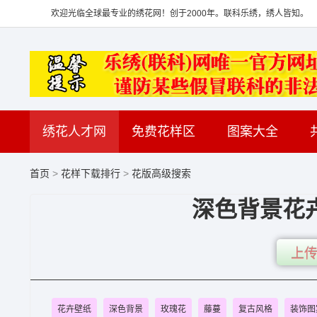
欢迎光临全球最专业的绣花网！创于2000年。联科乐绣，绣人皆知。
绣花人才网
免费花样区
图案大全
首页
>
花样下载排行
>
花版高级搜索
深色背景花卉
上传
花卉壁纸
深色背景
玫瑰花
藤蔓
复古风格
装饰图