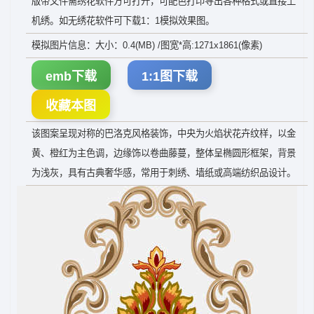
版带文件需绣花软件方可打开，可配色打印导出各种格式或直接上
机绣。如无绣花软件可下载1：1模拟效果图。
模拟图片信息：大小：0.4(MB) /图宽*高:1271x1861(像素)
emb下载
1:1图下载
收藏本图
该图案呈现对称的巴洛克风格装饰，中央为火焰状花卉纹样，以金
黄、橙红为主色调，边缘饰以卷曲藤蔓，整体呈椭圆形框架，背景
为浅灰，具有古典奢华感，常用于刺绣、墙纸或高端纺织品设计。