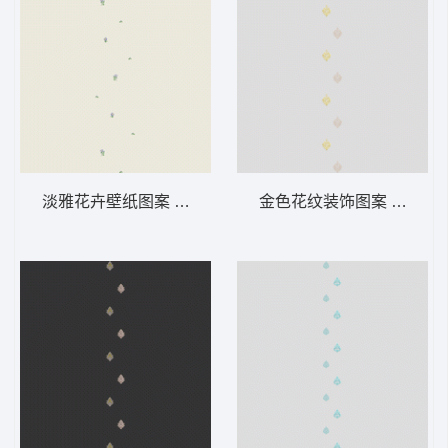
淡雅花卉壁纸图案 软装 装饰 窗帘
金色花纹装饰图案 软装 装