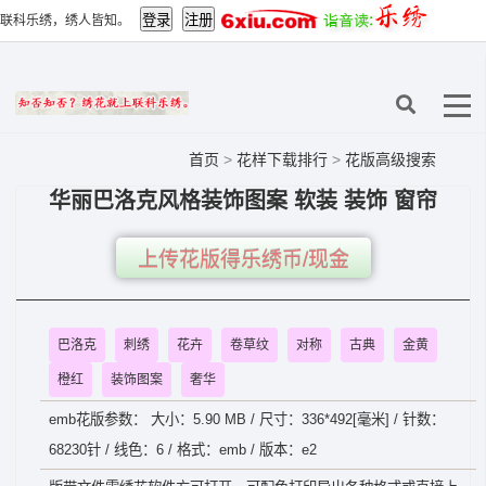
联科乐绣，绣人皆知。
首页
>
花样下载排行
>
花版高级搜索
华丽巴洛克风格装饰图案 软装 装饰 窗帘
上传花版得乐绣币/现金
巴洛克
刺绣
花卉
卷草纹
对称
古典
金黄
橙红
装饰图案
奢华
emb花版参数： 大小：5.90 MB / 尺寸：336*492[毫米] / 针数：
68230针 / 线色：6 / 格式：emb / 版本：e2