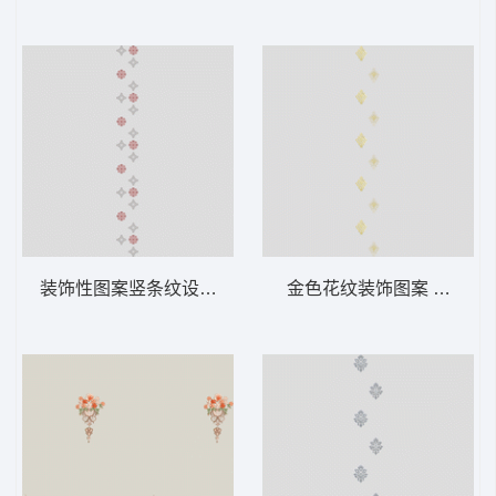
装饰性图案竖条纹设计 软装 装饰 窗帘
金色花纹装饰图案 软装 装