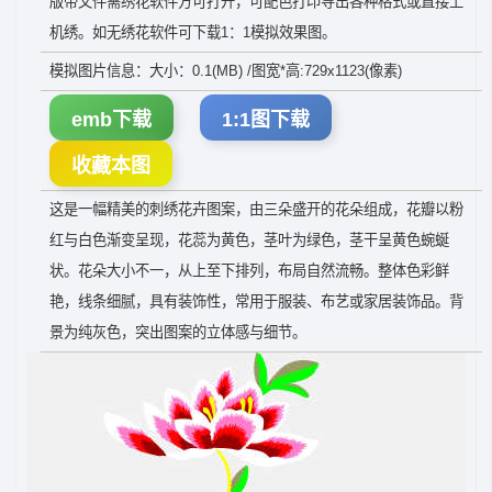
版带文件需绣花软件方可打开，可配色打印导出各种格式或直接上
机绣。如无绣花软件可下载1：1模拟效果图。
模拟图片信息：大小：0.1(MB) /图宽*高:729x1123(像素)
emb下载
1:1图下载
收藏本图
这是一幅精美的刺绣花卉图案，由三朵盛开的花朵组成，花瓣以粉
红与白色渐变呈现，花蕊为黄色，茎叶为绿色，茎干呈黄色蜿蜒
状。花朵大小不一，从上至下排列，布局自然流畅。整体色彩鲜
艳，线条细腻，具有装饰性，常用于服装、布艺或家居装饰品。背
景为纯灰色，突出图案的立体感与细节。