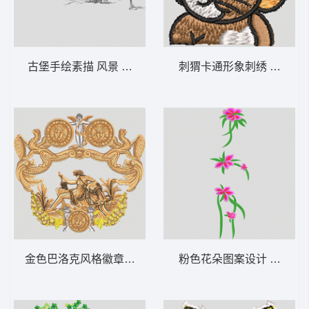
古堡手绘素描 风景 简笔画
刺猬卡通形象刺绣 老鼠
金色巴洛克风格徽章图案 人物 希腊 神话 丘
粉色花朵图案设计 靓花 旗