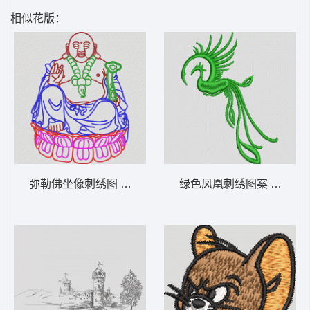
相似花版：
弥勒佛坐像刺绣图 佛人物
绿色凤凰刺绣图案 凤凰