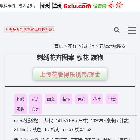
联科乐绣，绣人皆知。
首页
>
花样下载排行
>
花版高级搜索
刺绣花卉图案 靓花 旗袍
上传花版得乐绣币/现金
刺绣
花卉
图案
装饰
色彩
茎叶
渐变
服装
布艺
emb花版参数： 大小：141.50 KB / 尺寸：193*297[毫米] / 针数：
21356针 / 线色：8 / 格式：emb / 版本：e2