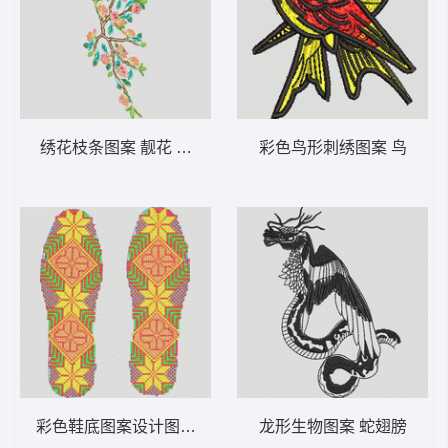
绣花枝条图案 靓花 旗袍
彩色鸟形刺绣图案 鸟
彩色鞋底图案设计图 鞋垫
龙形生物图案 蛇翅膀