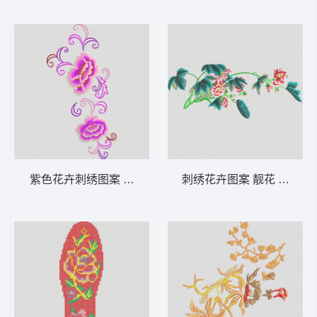
紫色花卉刺绣图案 汉服
刺绣花卉图案 靓花 旗袍