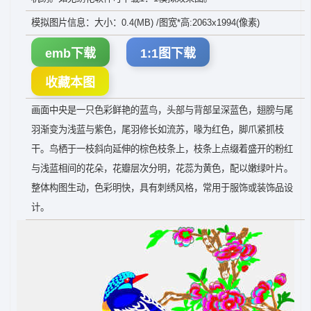
模拟图片信息：大小：0.4(MB) /图宽*高:2063x1994(像素)
emb下载
1:1图下载
收藏本图
画面中央是一只色彩鲜艳的蓝鸟，头部与背部呈深蓝色，翅膀与尾
羽渐变为浅蓝与紫色，尾羽修长如流苏，喙为红色，脚爪紧抓枝
干。鸟栖于一枝斜向延伸的棕色枝条上，枝条上点缀着盛开的粉红
与浅蓝相间的花朵，花瓣层次分明，花蕊为黄色，配以嫩绿叶片。
整体构图生动，色彩明快，具有刺绣风格，常用于服饰或装饰品设
计。