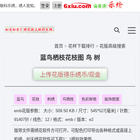
联科乐绣，绣人皆知。
首页
>
花样下载排行
>
花版高级搜索
蓝鸟栖枝花枝图 鸟 树
上传花版得乐绣币/现金
蓝鸟
花枝
刺绣
鸟栖枝
色彩鲜艳
装饰图案
emb花版参数： 大小：509.50 KB / 尺寸：545*527[毫米] / 针数：
91407针 / 线色：12 / 格式：emb / 版本：e2
版带文件需绣花软件方可打开，可配色打印导出各种格式或直接上
机绣。如无绣花软件可下载1：1模拟效果图。