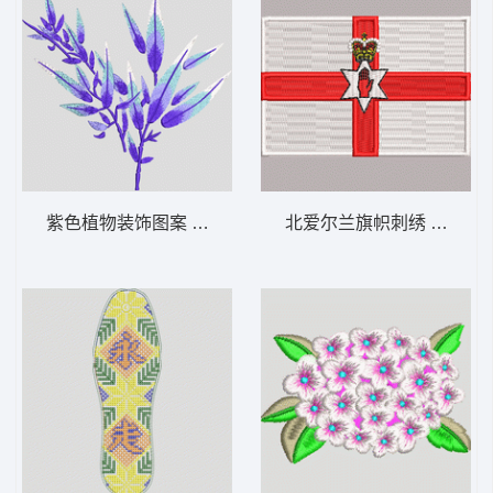
紫色植物装饰图案 靓花 旗袍
北爱尔兰旗帜刺绣 国旗