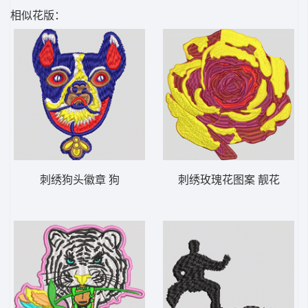
相似花版：
刺绣狗头徽章 狗
刺绣玫瑰花图案 靓花