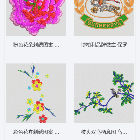
粉色花朵刺绣图案 靓花朵
博柏利品牌徽章 保罗
彩色花卉刺绣图案 简单花
枝头双鸟栖息图 鸟语花香