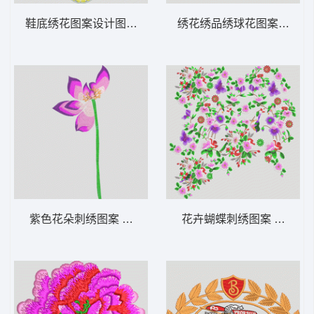
鞋底绣花图案设计图 鞋垫
绣花绣品绣球花图案 靓花
紫色花朵刺绣图案 汉服 荷花
花卉蝴蝶刺绣图案 靓花 匹