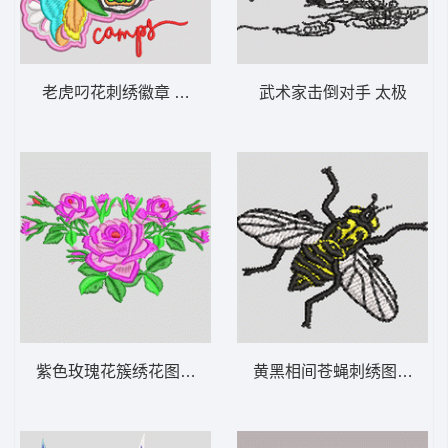
老虎叼花刺绣徽章 虎头
武术家击倒对手 太极
紫色玫瑰花簇绣花图案 靓花
黄黑相间苍蝇刺绣图案 蜜