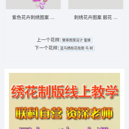
紫色花卉刺绣图案 汉服
刺绣花卉图案 靓花 旗袍
上一个花样:
徽章图案设计 蜜蜂
下一个花样:
蓝鸟栖枝花枝图 鸟 树