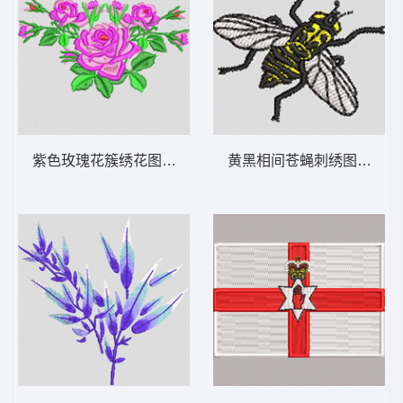
紫色玫瑰花簇绣花图案 靓花
黄黑相间苍蝇刺绣图案 蜜