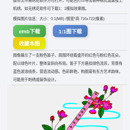
版带文件需绣花软件方可打开，可配色打印导出各种格式或直接上
机绣。如无绣花软件可下载1：1模拟效果图。
模拟图片信息：大小：0.1(MB) /图宽*高:716x722(像素)
emb下载
1:1图下载
收藏本图
图像展示了一支粉色笛子，周围环绕着盛开的红色与粉红色花朵，
配以绿色叶片，整体呈斜向布局。笛子下方悬挂绿色流苏，背景有
蓝色波浪线条，营造流动感。色彩鲜艳，构图富有东方艺术韵味，
可能用于刺绣或装饰设计。