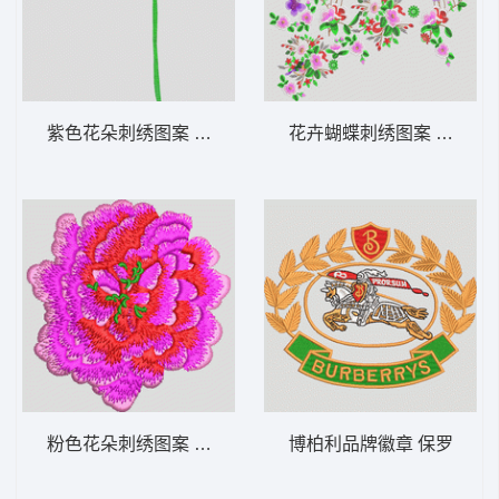
紫色花朵刺绣图案 汉服 荷花
花卉蝴蝶刺绣图案 靓花 匹
粉色花朵刺绣图案 靓花朵
博柏利品牌徽章 保罗