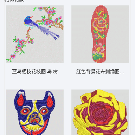
蓝鸟栖枝花枝图 鸟 树
红色背景花卉刺绣图案 鞋