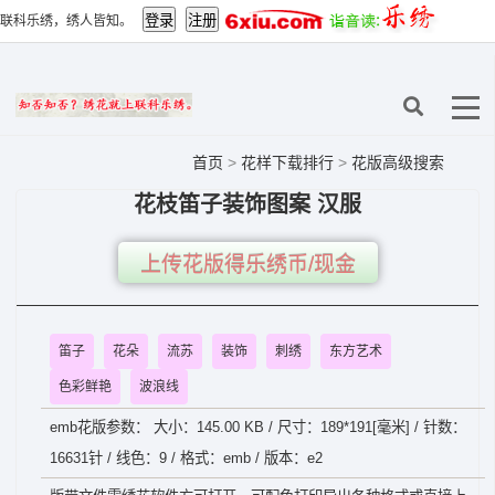
联科乐绣，绣人皆知。
首页
>
花样下载排行
>
花版高级搜索
花枝笛子装饰图案 汉服
上传花版得乐绣币/现金
笛子
花朵
流苏
装饰
刺绣
东方艺术
色彩鲜艳
波浪线
emb花版参数： 大小：145.00 KB / 尺寸：189*191[毫米] / 针数：
16631针 / 线色：9 / 格式：emb / 版本：e2