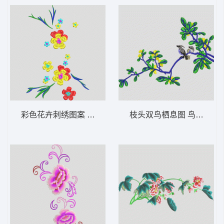
彩色花卉刺绣图案 简单花
枝头双鸟栖息图 鸟语花香