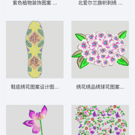
紫色植物装饰图案 靓花 旗袍
北爱尔兰旗帜刺绣 国旗
鞋底绣花图案设计图 鞋垫
绣花绣品绣球花图案 靓花