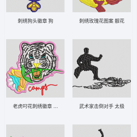
刺绣狗头徽章 狗
刺绣玫瑰花图案 靓花
老虎叼花刺绣徽章 虎头
武术家击倒对手 太极