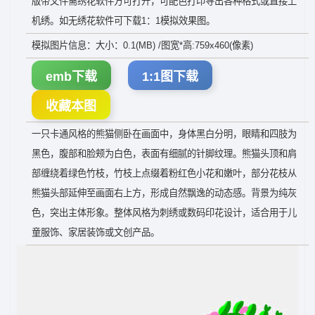
版带文件需绣花软件方可打开，可配色打印导出各种格式或直接上
机绣。如无绣花软件可下载1：1模拟效果图。
模拟图片信息：大小：0.1(MB) /图宽*高:759x460(像素)
emb下载
1:1图下载
收藏本图
一只卡通风格的熊猫侧卧在画面中，身体黑白分明，眼睛和四肢为
黑色，腹部和脸颊为白色，表面有细腻的针脚纹理。熊猫头顶和肩
部缠绕着绿色竹枝，竹枝上点缀着粉红色小花和嫩叶，部分花枝从
熊猫头部延伸至画面右上方，形成自然飘逸的动态感。背景为纯灰
色，突出主体形象。整体风格为刺绣或数码印花设计，适合用于儿
童服饰、家居装饰或文创产品。