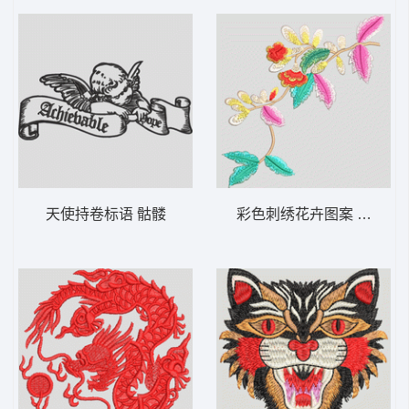
天使持卷标语 骷髅
彩色刺绣花卉图案 汉服