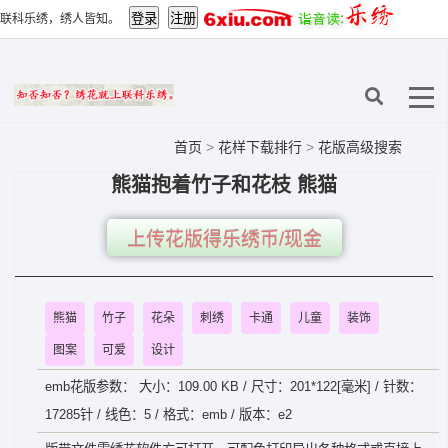
联科乐绣，绣人皆知。
首页
>
花样下载排行
>
花版高级搜索
熊猫抱着竹子和花枝 熊猫
上传花版得乐绣币/现金
熊猫
竹子
花朵
刺绣
卡通
儿童
装饰
图案
可爱
设计
emb花版参数： 大小：109.00 KB / 尺寸：201*122[毫米] / 针数：
17285针 / 线色：5 / 格式：emb / 版本：e2