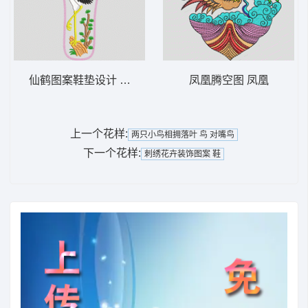
仙鹤图案鞋垫设计 鹤 鞋垫
凤凰腾空图 凤凰
上一个花样:
两只小鸟相拥落叶 鸟 对嘴鸟
下一个花样:
刺绣花卉装饰图案 鞋