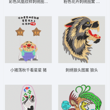
彩色凤凰纹样刺绣图案 鹤
粉色花卉刺绣图案 汉服
小猪荡秋千看星星 猪
刺绣狼头图案 狼头