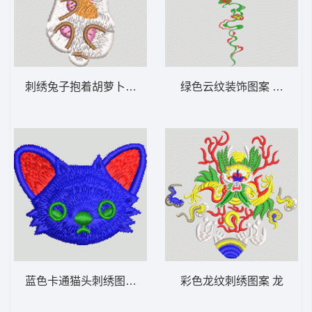
刺绣兔子抱着胡萝卜 猫
绿色云纹装饰图案 汉服
蓝色卡通猫头刺绣图案 狐狸
彩色龙纹刺绣图案 龙